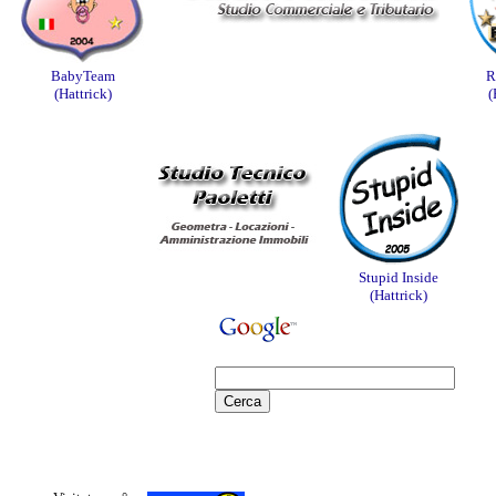
BabyTeam
R
(Hattrick)
(
Stupid Inside
(Hattrick)