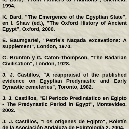
1994.
K. Bard, "The Emergence of the Egyptian State",
en I. Shaw (ed.), "The Oxford History of Ancient
Egypt", Oxford, 2000.
E. Baumgartel, "Petrie’s Naqada excavations: A
supplement", London, 1970.
G. Brunton y G. Caton-Thompson, "The Badarian
Civilisation", London, 1928.
J. J. Castillos, "A reappraisal of the published
evidence on Egyptian Predynastic and Early
Dynastic cemeteries", Toronto, 1982.
J. J. Castillos, "El Período Predinástico en Egipto
- The Predynastic Period in Egypt", Montevideo,
2002.
J. J. Castillos, "Los orígenes de Egipto", Boletín
de la Asociación Andaluza de Egiptología 2, 2004.