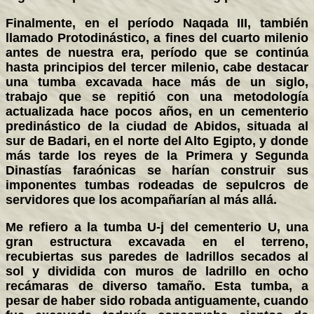
Finalmente, en el período Naqada III, también
llamado Protodinástico, a fines del cuarto milenio
antes de nuestra era, período que se continúa
hasta principios del tercer milenio, cabe destacar
una tumba excavada hace más de un siglo,
trabajo que se repitió con una metodología
actualizada hace pocos años, en un cementerio
predinástico de la ciudad de Abidos, situada al
sur de Badari, en el norte del Alto Egipto, y donde
más tarde los reyes de la Primera y Segunda
Dinastías faraónicas se harían construir sus
imponentes tumbas rodeadas de sepulcros de
servidores que los acompañarían al más allá.
Me refiero a la tumba U-j del cementerio U, una
gran estructura excavada en el terreno,
recubiertas sus paredes de ladrillos secados al
sol y dividida con muros de ladrillo en ocho
recámaras de diverso tamaño. Esta tumba, a
pesar de haber sido robada antiguamente, cuando