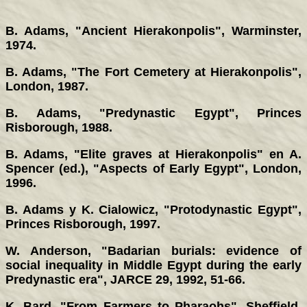
B. Adams, "Ancient Hierakonpolis", Warminster,
1974.
B. Adams, "The Fort Cemetery at Hierakonpolis",
London, 1987.
B. Adams, "Predynastic Egypt", Princes
Risborough, 1988.
B. Adams, "Elite graves at Hierakonpolis" en A.
Spencer (ed.), "Aspects of Early Egypt", London,
1996.
B. Adams y K. Cialowicz, "Protodynastic Egypt",
Princes Risborough, 1997.
W. Anderson, "Badarian burials: evidence of
social inequality in Middle Egypt during the early
Predynastic era", JARCE 29, 1992, 51-66.
K. Bard, "From Farmers to Pharaohs", Sheffield,