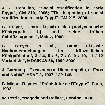
J. J. Castillos, "Social stratification in early
Egypt", GM 210, 2006; "The beginning of social
stratification in early Egypt", GM 215, 2008.
G. Dreyer, "Umm el-Qaab I, das prädynastische
Königsgrab U-j und seine frühen
Schriftzeugnisse", Mainz, 1998.
G. Dreyer et al., "Umm el-Qaab:
Nachuntersuchungen im frühzeitlichen
Königsfriedhof, 3 / 4, 5 / 6, 7 / 8, 9 / 10, 11 / 12
Vorbericht", MDAIK 46-56, 1990-2000.
J. Garstang, "Excavation at Hierakonpolis, at Esna
and Nubia", ASAE 8, 1907, 132-148.
B. Midant-Reynes, "Préhistoire de l'Égypte", Paris,
1992.
W. Petrie, "Naqada and Ballas", London, 1896.