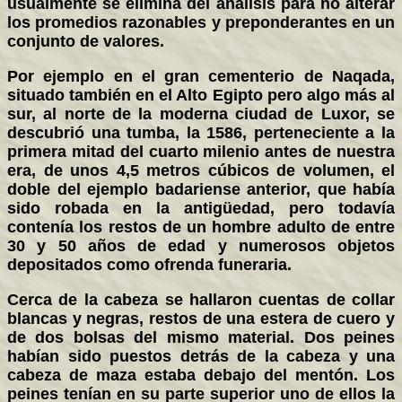
usualmente se elimina del análisis para no alterar
los promedios razonables y preponderantes en un
conjunto de valores.
Por ejemplo en el gran cementerio de Naqada,
situado también en el Alto Egipto pero algo más al
sur, al norte de la moderna ciudad de Luxor, se
descubrió una tumba, la 1586, perteneciente a la
primera mitad del cuarto milenio antes de nuestra
era, de unos 4,5 metros cúbicos de volumen, el
doble del ejemplo badariense anterior, que había
sido robada en la antigüedad, pero todavía
contenía los restos de un hombre adulto de entre
30 y 50 años de edad y numerosos objetos
depositados como ofrenda funeraria.
Cerca de la cabeza se hallaron cuentas de collar
blancas y negras, restos de una estera de cuero y
de dos bolsas del mismo material. Dos peines
habían sido puestos detrás de la cabeza y una
cabeza de maza estaba debajo del mentón. Los
peines tenían en su parte superior uno de ellos la