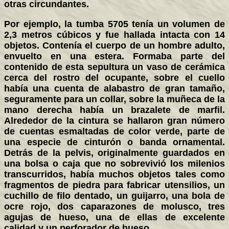
otras circundantes.
Por ejemplo, la tumba 5705 tenía un volumen de
2,3 metros cúbicos y fue hallada intacta con 14
objetos. Contenía el cuerpo de un hombre adulto,
envuelto en una estera. Formaba parte del
contenido de esta sepultura un vaso de cerámica
cerca del rostro del ocupante, sobre el cuello
había una cuenta de alabastro de gran tamaño,
seguramente para un collar, sobre la muñeca de la
mano derecha había un brazalete de marfil.
Alrededor de la cintura se hallaron gran número
de cuentas esmaltadas de color verde, parte de
una especie de cinturón o banda ornamental.
Detrás de la pelvis, originalmente guardados en
una bolsa o caja que no sobrevivió los milenios
transcurridos, había muchos objetos tales como
fragmentos de piedra para fabricar utensilios, un
cuchillo de filo dentado, un guijarro, una bola de
ocre rojo, dos caparazones de molusco, tres
agujas de hueso, una de ellas de excelente
calidad y un perforador de hueso.