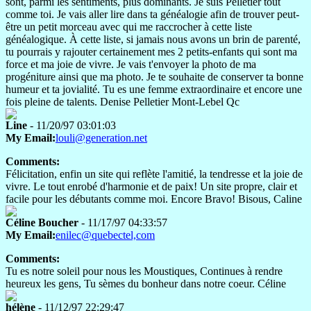
sont, parmi les sentiments, plus dominants. Je suis Pelletier tout
comme toi. Je vais aller lire dans ta généalogie afin de trouver peut-
être un petit morceau avec qui me raccrocher à cette liste
généalogique. À cette liste, si jamais nous avons un brin de parenté,
tu pourrais y rajouter certainement mes 2 petits-enfants qui sont ma
force et ma joie de vivre. Je vais t'envoyer la photo de ma
progéniture ainsi que ma photo. Je te souhaite de conserver ta bonne
humeur et ta jovialité. Tu es une femme extraordinaire et encore une
fois pleine de talents. Denise Pelletier Mont-Lebel Qc
Line
- 11/20/97 03:01:03
My Email:
louli@generation.net
Comments:
Félicitation, enfin un site qui reflète l'amitié, la tendresse et la joie de
vivre. Le tout enrobé d'harmonie et de paix! Un site propre, clair et
facile pour les débutants comme moi. Encore Bravo! Bisous, Caline
Céline Boucher
- 11/17/97 04:33:57
My Email:
enilec@quebectel,com
Comments:
Tu es notre soleil pour nous les Moustiques, Continues à rendre
heureux les gens, Tu sèmes du bonheur dans notre coeur. Céline
hélène
- 11/12/97 22:29:47