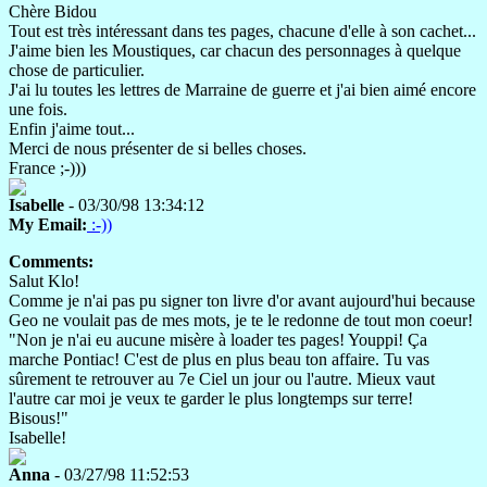
Chère Bidou
Tout est très intéressant dans tes pages, chacune d'elle à son cachet...
J'aime bien les Moustiques, car chacun des personnages à quelque
chose de particulier.
J'ai lu toutes les lettres de Marraine de guerre et j'ai bien aimé encore
une fois.
Enfin j'aime tout...
Merci de nous présenter de si belles choses.
France ;-)))
Isabelle
- 03/30/98 13:34:12
My Email:
:-))
Comments:
Salut Klo!
Comme je n'ai pas pu signer ton livre d'or avant aujourd'hui because
Geo ne voulait pas de mes mots, je te le redonne de tout mon coeur!
"Non je n'ai eu aucune misère à loader tes pages! Youppi! Ça
marche Pontiac! C'est de plus en plus beau ton affaire. Tu vas
sûrement te retrouver au 7e Ciel un jour ou l'autre. Mieux vaut
l'autre car moi je veux te garder le plus longtemps sur terre!
Bisous!"
Isabelle!
Anna
- 03/27/98 11:52:53