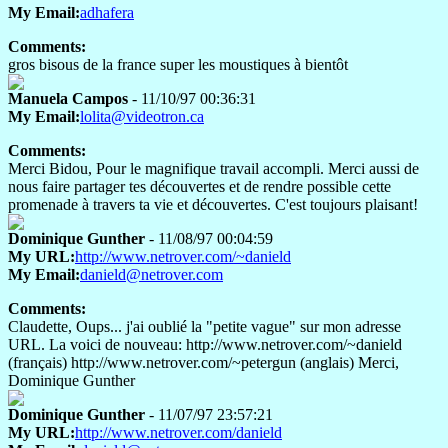
My Email:
adhafera
Comments:
gros bisous de la france super les moustiques à bientôt
Manuela Campos
- 11/10/97 00:36:31
My Email:
lolita@videotron.ca
Comments:
Merci Bidou, Pour le magnifique travail accompli. Merci aussi de
nous faire partager tes découvertes et de rendre possible cette
promenade à travers ta vie et découvertes. C'est toujours plaisant!
Dominique Gunther
- 11/08/97 00:04:59
My URL:
http://www.netrover.com/~danield
My Email:
danield@netrover.com
Comments:
Claudette, Oups... j'ai oublié la "petite vague" sur mon adresse
URL. La voici de nouveau: http://www.netrover.com/~danield
(français) http://www.netrover.com/~petergun (anglais) Merci,
Dominique Gunther
Dominique Gunther
- 11/07/97 23:57:21
My URL:
http://www.netrover.com/danield