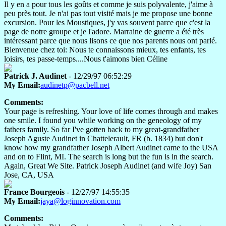
Il y en a pour tous les goûts et comme je suis polyvalente, j'aime à
peu près tout. Je n'ai pas tout visité mais je me propose une bonne
excursion. Pour les Moustiques, j'y vas souvent parce que c'est la
page de notre groupe et je l'adore. Marraine de guerre a été très
intéressant parce que nous lisons ce que nos parents nous ont parlé.
Bienvenue chez toi: Nous te connaissons mieux, tes enfants, tes
loisirs, tes passe-temps....Nous t'aimons bien Céline
Patrick J. Audinet
- 12/29/97 06:52:29
My Email:
audinetp@pacbell.net
Comments:
Your page is refreshing. Your love of life comes through and makes
one smile. I found you while working on the geneology of my
fathers family. So far I've gotten back to my great-grandfather
Joseph Aguste Audinet in Chattelerault, FR (b. 1834) but don't
know how my grandfather Joseph Albert Audinet came to the USA
and on to Flint, MI. The search is long but the fun is in the search.
Again, Great We Site. Patrick Joseph Audinet (and wife Joy) San
Jose, CA, USA
France Bourgeois
- 12/27/97 14:55:35
My Email:
jaya@loginnovation.com
Comments: