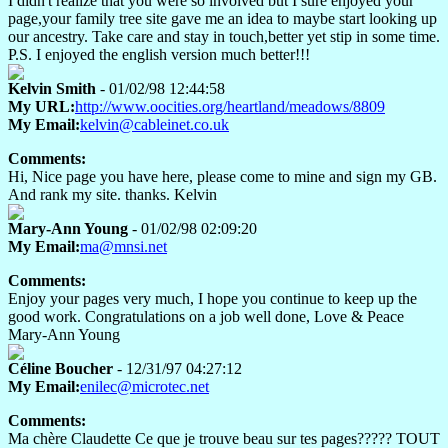
I didn't realize that you were so involved but I sure enjoyed your
page,your family tree site gave me an idea to maybe start looking up
our ancestry. Take care and stay in touch,better yet stip in some time.
P.S. I enjoyed the english version much better!!!
Kelvin Smith
- 01/02/98 12:44:58
My URL:
http://www.oocities.org/heartland/meadows/8809
My Email:
kelvin@cableinet.co.uk
Comments:
Hi, Nice page you have here, please come to mine and sign my GB.
And rank my site. thanks. Kelvin
Mary-Ann Young
- 01/02/98 02:09:20
My Email:
ma@mnsi.net
Comments:
Enjoy your pages very much, I hope you continue to keep up the
good work. Congratulations on a job well done, Love & Peace
Mary-Ann Young
Céline Boucher
- 12/31/97 04:27:12
My Email:
enilec@microtec.net
Comments:
Ma chère Claudette Ce que je trouve beau sur tes pages????? TOUT