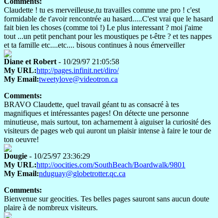
Comments:
Claudette ! tu es merveilleuse,tu travailles comme une pro ! c'est
formidable de t'avoir rencontrée au hasard.....C'est vrai que le hasard
fait bien les choses (comme toi !) Le plus interessant ? moi j'aime
tout ...un petit penchant pour les moustiques pe t-être ? et tes nappes
et ta famille etc....etc.... bisous continues à nous émerveiller
Diane et Robert
- 10/29/97 21:05:58
My URL:
http://pages.infinit.net/diro/
My Email:
tweetylove@videotron.ca
Comments:
BRAVO Claudette, quel travail géant tu as consacré à tes
magnifiques et intéressantes pages! On détecte une personne
minutieuse, mais surtout, ton acharnement à aiguiser la curiosité des
visiteurs de pages web qui auront un plaisir intense à faire le tour de
ton oeuvre!
Dougie
- 10/25/97 23:36:29
My URL:
http://oocities.com/SouthBeach/Boardwalk/9801
My Email:
nduguay@globetrotter.qc.ca
Comments:
Bienvenue sur geocities. Tes belles pages sauront sans aucun doute
plaire à de nombreux visiteurs.