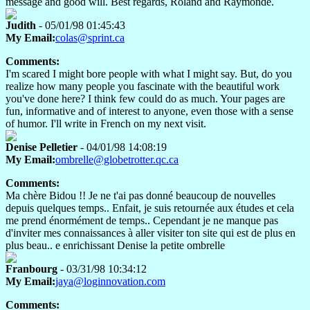
message and good will. Best regards, Roland and Raymonde.
Judith
- 05/01/98 01:45:43
My Email:
colas@sprint.ca
Comments:
I'm scared I might bore people with what I might say. But, do you
realize how many people you fascinate with the beautiful work
you've done here? I think few could do as much. Your pages are
fun, informative and of interest to anyone, even those with a sense
of humor. I'll write in French on my next visit.
Denise Pelletier
- 04/01/98 14:08:19
My Email:
ombrelle@globetrotter.qc.ca
Comments:
Ma chère Bidou !! Je ne t'ai pas donné beaucoup de nouvelles
depuis quelques temps.. Enfait, je suis retournée aux études et cela
me prend énormément de temps.. Cependant je ne manque pas
d'inviter mes connaissances à aller visiter ton site qui est de plus en
plus beau.. e enrichissant Denise la petite ombrelle
Franbourg
- 03/31/98 10:34:12
My Email:
jaya@loginnovation.com
Comments: