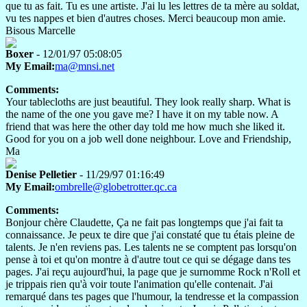
que tu as fait. Tu es une artiste. J'ai lu les lettres de ta mère au soldat,
vu tes nappes et bien d'autres choses. Merci beaucoup mon amie.
Bisous Marcelle
Boxer
- 12/01/97 05:08:05
My Email:
ma@mnsi.net
Comments:
Your tablecloths are just beautiful. They look really sharp. What is
the name of the one you gave me? I have it on my table now. A
friend that was here the other day told me how much she liked it.
Good for you on a job well done neighbour. Love and Friendship,
Ma
Denise Pelletier
- 11/29/97 01:16:49
My Email:
ombrelle@globetrotter.qc.ca
Comments:
Bonjour chère Claudette, Ça ne fait pas longtemps que j'ai fait ta
connaissance. Je peux te dire que j'ai constaté que tu étais pleine de
talents. Je n'en reviens pas. Les talents ne se comptent pas lorsqu'on
pense à toi et qu'on montre à d'autre tout ce qui se dégage dans tes
pages. J'ai reçu aujourd'hui, la page que je surnomme Rock n'Roll et
je trippais rien qu'à voir toute l'animation qu'elle contenait. J'ai
remarqué dans tes pages que l'humour, la tendresse et la compassion