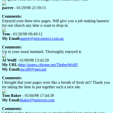
parree
- 01/29/98 21:59:15
Comments:
Enjoyed your three new pages. Will give you a job making banners
for our church any time u want to drop in.
Tom
- 01/20/98 09:49:12
My Email:
parree@netconnect.com.au
Comments:
Up to your usual standard. Thoroughly enjoyed it.
Al Wolff
- 01/09/98 13:42:20
My URL:
http://pages.cthome.net/TimberWolff/
My Email:
awolff@snet.net
Comments:
I thought that your pages were like a breath of fresh air!! Thank you
for taking the time to put together such a nice site.
Tom Baker
- 01/04/98 17:44:39
My Email:
tbaker@netrover.com
Comments: