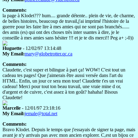
Comments:
la page à Klodet??? hum.... grande détente.. plein de vie, de charme,
de belles histoires, beaucoup de travail,j'ai imprimé l'histoire de la
guerre pour les faire lire à mes amies qui ne sont pas branchés......
des amis (es) qui ont des choses très inter ssantes à dire, je le
conseille à mes amies sans hésiter !!! et je te dis merci!! Peg a+ ;-0))
Huguette
- 12/02/97 13:14:48
My Email:
mary@globetrotter.qc.ca
Comments:
Claudette, c'est super et bilingue à part ça! WOW! C'est tout un
cadeau tes pages! Que j'aimerais être aussi versée dans l'art du
HTML. Enfin, un jour ce sera mon tour! Claudette t'es un vrai
cadeau! Merci pour tout ton beau travail, une vraie mine d or,
d'argent et de cuivre, c'est assez à ton goût? hahaha! Bisous
Claudette!
Marcelle
- 12/01/97 23:18:16
My Email:
jemale@total.net
Comments:
Bravo Klodet. Depuis le temps que j'essayais de signer ta page, mais
avant je n'y arrivais pas avec mon ancien explorer. C,est un bijou ce