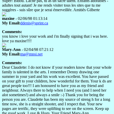
Super! Bidou. Lâche pas, tu as un sacré talent. Enfants adorables -
adultes tout autant! Je me rends visiter tous les sites que tu me
suggères - suis sûre que je serai émerveillée. Amitiés Gilberte
maxine
- 02/06/98 01:13:14
My Email:
ddenis@sprint.ca
Comments:
you know i love your work and i'm finally signing that i was here.
love ya maxine!!!!
Mary-Ann
- 02/04/98 07:21:12
My Email:
ma@mnsi.net
Comments:
Dear Claudette: I do not know if your readers know that your whole
family is talented in the arts. I remember Denny drawing one
summer in your yard and his work was excellent. You have passed
on your gift to your children, how wonderful for them. Your k ds are
great people too!!! I am honoured to have you as my friend and
neighbour. Always there to help when I need you (and I need her
alot sometimes!) and always a smile :-) Thank you for being the
person you are. Claudette has been my source of streng h for a long
time now, she is a straight shooter, and I respect that. Your new
pages are terrific, they were uplifting to see on the screen. Keep up
the good work. Love & Hugs, Your Friend Mary-Ann