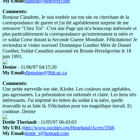
My Email:
danield@netrover.com
Comments:
Bonjour Claudette, Je suis tombée sur ton site en cherchant de la
correspondance de guerre et j'ai été agréablement surprise de me
retrouver "Chez Toi". C'est une Page qui m'a beaucoup intéressée et
plus particulièrement la correspondance qu'entretenaient ta mère et
ce soldat Corse durant la Seconde Guerre Mondiale. Félicitations! Je
reviendrai te visiter souvent! Dominique Gunther Mère de Daniel
Gunther, Soldat Canadien assassiné en Bosnie-Herzégovine le 18
juin 1993.
Denise
- 11/06/97 04:15:20
My Email:
dlemoine@9bit.qc.ca
Comments:
Une petite merveille ton site, Klodet. Les couleurs sont agréables,
pas agressantes. La présentation est ordonnée et claire. Les liens très
intéressants. J'ai imprimé les lettres du soldat à ta mère, quelle
trouvaille tu as faite là. Félicitation pour ton magnifique travail. Et
continue. Denise
Dottie Theriault
- 11/05/97 06:43:03
My URL:
http://www.oocities.org/Heartland/Acres/3566
My Email:
dottie_t@hotmail.com