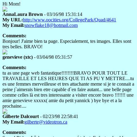
Hi Mom!
AnnaLaura Brown
- 03/16/98 15:31:14
My URL:
http://www.oocities.org/CollegePark/Quad/4641
My Email:
snowflake18@hotmail.com
Comments:
Bonjour! J'aime bien ta page. Especialement, tes images. Elles sont
tres belles. BRAVO!
genevieve (xtc)
- 03/04/98 05:31:57
Comments:
tu as une page web fantastique!!!!!!!!BRAVO POUR TOUT LE
TRAVAILLE ET LES HEURES QUE TI AS PU Y METTRE....tu
es une femmes merveilleuse et tres attachante meme si je te connait a
peine j`aimerais bien etre capable d`en faire autant... une belle page
comme celles là est tres interessante a visiter encore bravo !!!!!!! une
amie genevieve xxxxx( amie du petit yannick ) bye bye et a la
prochaine....
Gilberte Dalcourt
- 02/23/98 22:58:41
My Email:
gilberte@videotron.ca
Comments: