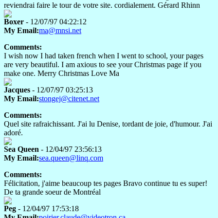
reviendrai faire le tour de votre site. cordialement. Gérard Rhinn
Boxer
- 12/07/97 04:22:12
My Email:
ma@mnsi.net
Comments:
I wish now I had taken french when I went to school, your pages
are very beautiful. I am axious to see your Christmas page if you
make one. Merry Christmas Love Ma
Jacques
- 12/07/97 03:25:13
My Email:
stongej@citenet.net
Comments:
Quel site rafraichissant. J'ai lu Denise, tordant de joie, d'humour. J'ai
adoré.
Sea Queen
- 12/04/97 23:56:13
My Email:
sea.queen@linq.com
Comments:
Félicitation, j'aime beaucoup tes pages Bravo continue tu es super!
De ta grande soeur de Montréal
Peg
- 12/04/97 17:53:18
My Email:
poirier.claude@videotron.ca