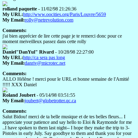
rolland paquette
- 11/02/98 21:26:36
My URL:
http://www.oocities.org/Paris/Louvre/5659
My Email:
rolly@netrevolution.com
Comments:
j'ai bien apprécier de lire cette page je te remerci donc pour ce
moment meiveilleux passez dans cette rolly
Daniel"DanYul" Rivard
- 10/28/98 22:27:00
My URL:
http://ca sera pas long
My Email:
danriv@microtec.net
Comments:
ALLO Hélène ! merci pour le URL et bonne semaine de l'Amitié
!!!!! XXX Daniel
Roland Joubert
- 05/14/98 03:51:55
My Email:
joubert@globetrotter.qc.ca
Comments:
Salut Bidou! merci de ta belle musique et de tes belles fleurs... I
appreciate your patience and say hello to Eloi & Raymonde for me
..I have spoken to them last night-- I hope they make the trip to 3-
Pistoles in early July. Say goodbye to them and thank you for your