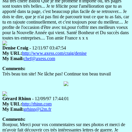
Ma très chère Bidou Que je me promène n'importe où, tes pages
sont toutes très belles... Je te félicite pour l'amélioration que tu as
apporté dans ta page, c'est beaucoup plus facile de se retrouver... Je
dois te dire, que je n'ai pas fini de parcourir tout ce que tu as fais, car
tu en rajoute continuellement, et c'est toujours pour du meilleur.... Je
profite de l'occasion d'être avec toi,pour t'offrir mes meilleurs voeux
pour la Nouvelle Année qui vient. Santé Bonheur et Du succès dans
toutes tes entreprises.... Ton amie France x x x
Denise Craig
- 12/11/97 03:47:54
My URL:
http://www.axess.com/craig/denise
My Email:
chef@axess.com
Comments:
Très beau ton site! Ne lâche pas! Continue ton beau travail
Gérard Rhinn
- 12/09/97 17:44:01
My URL:
http://rhinn.com
My Email:
grhinn@i2m.fr
Comments:
Bonjour, Merci pour vos commentaires sur mes photos et merci de
m'avoir fait découvrir ces très intéressantes lettres de guerre. Je