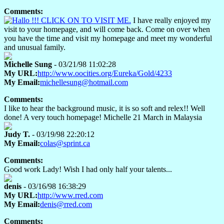
Comments:
I have really enjoyed my
visit to your homepage, and will come back. Come on over when
you have the time and visit my homepage and meet my wonderful
and unusual family.
Michelle Sung
- 03/21/98 11:02:28
My URL:
http://www.oocities.org/Eureka/Gold/4233
My Email:
michellesung@hotmail.com
Comments:
I like to hear the background music, it is so soft and relex!! Well
done! A very touch homepage! Michelle 21 March in Malaysia
Judy T.
- 03/19/98 22:20:12
My Email:
colas@sprint.ca
Comments:
Good work Lady! Wish I had only half your talents...
denis
- 03/16/98 16:38:29
My URL:
http://www.rred.com
My Email:
denis@rred.com
Comments: