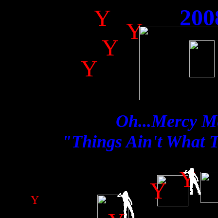
200
Y
Y
Y
Y
Oh...Mercy M
"Things Ain't What 
Y
Y
Y