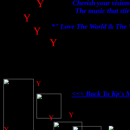
Y
Cherish your visions
The music that stir
Y
*" Love The World & The 
Y
Y
Y
<<< Back To Kp's 
Y
Y
Y