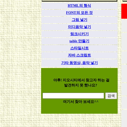
HTML의 형식
FONT의 모든 것
그림 넣기
미디음악 넣기
링크시키기
table 만들기
스타일시트
자바 스크립트
기타 동영상, 음악 넣기
야후! 지오시티에서
찾고자 하는 걸
발견하지 못 했나요?
여기서 찾아 보세요^^