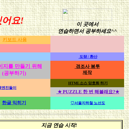
있어요!
이 곳에서
연습하면서 공부하세요^^
키보드 사용
도량 / 환산
이지를 만들기 위해
경조사 봉투
제작
(공부하기)
HTML소스 암호화 하기
검색엔진들이
★
PUZZLE 한 번 해볼래요?
★
한글 익히기
♡서울지하철 노선도
지금 연습 시작!