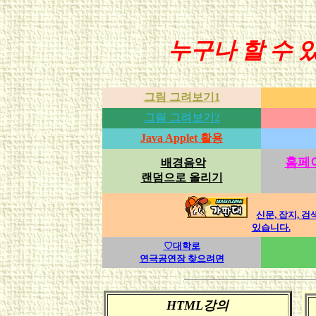
누구나 할 수 
그림 그려보기1
그림 그려보기2
Java Applet 활용
홈페
배경음악
랜덤으로 올리기
신문, 잡지, 
있습니다.
♡대학로
연극공연장 찾으려면
HTML강의