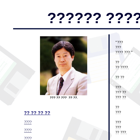
?????? ????
"???
???
???? ???."
??
?? ????.
?? ??
???
??? ??
??? ??
??? ?? ??? ?? ??.
??
?? ?? ?? ??
???
????
???
???
????
?? ???.
????