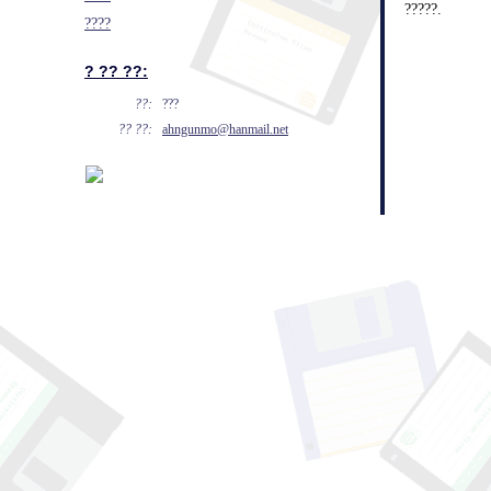
?????.
????
? ?? ??:
??:
???
?? ??:
ahngunmo@hanmail.net