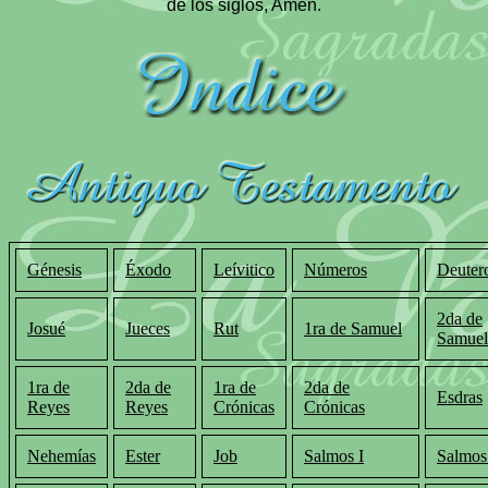
de los siglos, Amen.
Génesis
Éxodo
Leívitico
Números
Deuter
2da de
Josué
Jueces
Rut
1ra de Samuel
Samuel
1ra de
2da de
1ra de
2da de
Esdras
Reyes
Reyes
Crónicas
Crónicas
Nehemías
Ester
Job
Salmos I
Salmos 