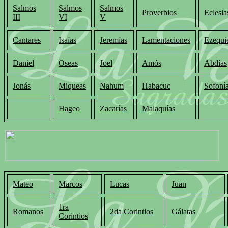
Salmos
Salmos
Salmos
Proverbios
Eclesia
III
VI
V
Cantares
Isaías
Jeremías
Lamentaciones
Ezequi
Daniel
Oseas
Joel
Amós
Abdías
Jonás
Miqueas
Nahum
Habacuc
Sofoní
Hageo
Zacarías
Malaquías
Mateo
Marcos
Lucas
Juan
1ra
Romanos
2da Corintios
Gálatas
Corintios