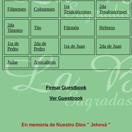
1ra
2da
Filipenses
Colosenses
Tesalonicenses
Tesalonicenses
2da
Tito
Filemón
Hebreos
Timoteo
1ra de
2da de
1ra de Juan
2da de Juan
Pedro
Pedro
Judas
Apocalipsis
Firmar Guestbook
Ver Guestbook
En memoria de Nuestro Dios " Jehová "