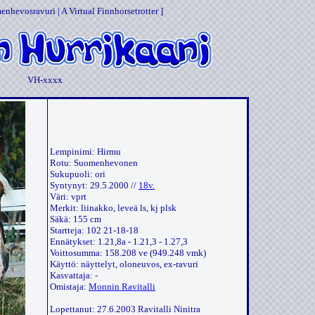
enhevosravuri | A Virtual Finnhorsetrotter ]
VH-xxxx
Lempinimi: Hirmu
Rotu: Suomenhevonen
Sukupuoli: ori
Syntynyt: 29.5.2000 //
18v.
Väri: vprt
Merkit: liinakko, leveä ls, kj plsk
Säkä: 155 cm
Startteja: 102 21-18-18
Ennätykset: 1.21,8a - 1.21,3 - 1.27,3
Voittosumma: 158.208 ve (949.248 vmk)
Käyttö: näyttelyt, oloneuvos, ex-ravuri
Kasvattaja: -
Omistaja:
Monnin Ravitalli
Lopettanut: 27.6.2003 Ravitalli Ninitra