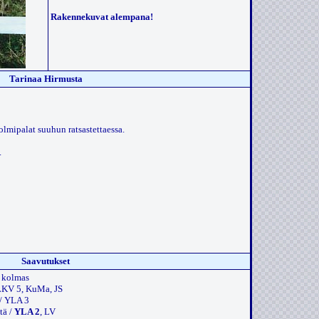
Rakennekuvat alempana!
Tarinaa Hirmusta
olmipalat suuhun ratsastettaessa.
.
Saavutukset
 kolmas
 LKV 5, KuMa, JS
 / YLA 3
tä /
YLA 2
, LV