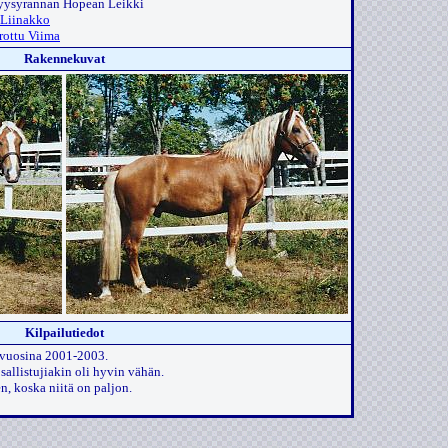
Ryysyrannan Hopean Leikki
Liinakko
rottu Viima
Rakennekuvat
Kilpailutiedot
a vuosina 2001-2003.
osallistujiakin oli hyvin vähän.
n, koska niitä on paljon.