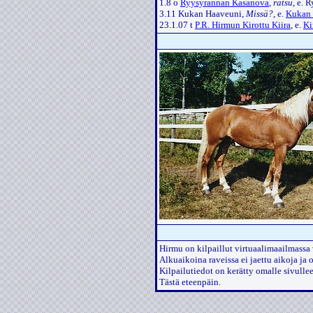
1.8 o
Ryysyrannan Kasanova
,
ratsu
, e. 
3.11 Kukan Haaveuni,
Missä?
, e.
Kukan 
23.1.07 t
P.R. Hirmun Kirottu Kiira
, e.
Ki
Hirmu on kilpaillut virtuaalimaailmass
Alkuaikoina raveissa ei jaettu aikoja ja 
Kilpailutiedot on kerätty omalle sivullee
Tästä eteenpäin.