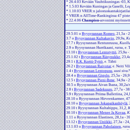
* 26.4.03 Kevään Vauhtikuningas -03, 
* 1.5.03 Kevään Kuningas ja Gaselli, Le
* 1.10.03 VRER:n jalostuskantakirjatilai
* VRER:n AllTime-Rankingissa 47 piste
* 22.4.06
Champion
-arvonimi myönnet
29.5.01 o
Ryysyrannan Romeo
, 21,5a - 
3.7 o
Ryysyrannan Kultakavio
, 29,9a,
Ku
17.7 t Ryysyrannan Rentunruusu,
Kuollu
2.9 o Ryysyrannan Hurrikaani,
ratsu
, e.
13.10 t
Ryysyrannan Lentotyttö
, 25,9a 
25.1.02 t
Ryysyrannan Räsynukke
, 23,4
29.1 t
R.K. Kortti-Tyttö
, e. Tähti
26.2 t
Ryysyrannan Raivotar
, e. Neiti Vi
1.4 t
Ryysyrannan Lentopusu
,
uusi sivu?
28.4 o
Ryysyrannan Gigolo
, 25,5a - 26,9
12.5 t
Ryysyrannan Pieni-Ihme
, 34,9a -
30.5 o Ryysyrannan Aivan Ihana, 30,2a/
2.8 t
Ryysyrannan Sadekuuro
, 27,7a - 3
5.9 t Ryysyrannan Priima Balleriina, 24,
28.10 o Ryysyrannan Hirveenkarmee, 47
28.10 o
Ryysyrannan Jokapaikanhöylä
,
29.10 t Ryysyrannan Kultahippu, 31,2,
K
30.10 t
Ryysyrannan Menee Ja Kovaa
,
K
1.11 o Ryysyrannan Elastinen, 28,1a - 3
13.12 t
Ryysyrannan Uniikki
, 27,3a - 2
13.1.03 o
Ryysyrannan Paholainen
,
rats