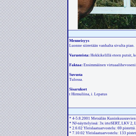
Menneisyys
Luonne siirretään vanhalta sivulta pian.
Varusteista:
Hokkikelillä eteen putsit, k
Faktaa:
Ensimmäinen virtuaalihevoseni
Suvusta
Tulossa.
Sisarukset
t Hirmuliina, i. Lepatus
* 4-5.8.2001 Metsälän Kuninkuusravien
* NJ-näyttelyissä: 3x irtoSERT, LKV 2,
* 2.6.02 Yleislaatuarvostelu: 69 pistettä
* 7.10.02 Yleislaatuarvostelu: 133 pistet