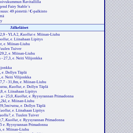
Koivukummun Ravitallilla
gend Fairy Stable´s
suus: 49 pistettä /
C
-palkinto
ttä
ty
Jälkeläiset
22,9 - YLA 2,
Kuollut
e. Miinan-Liuhu
ollut
, e. Liinahaan Lipitys
t
, e. Miinan-Liuhu
 Tuulen Tuiver
- 29,2, e. Miinan-Liuhu
a - 27,3, e. Neiti Vilijonkka
lijonkka
, e. Dollyn Täplä
, e. Neiti Vilijonkka
 27,7 - 31,8m, e. Miinan-Liuhu
ratsu
,
Kuollut
, e. Dollyn Täplä
8,8, e. Liinahaan Lipitys
1a - 25,0,
Kuollut
, e. Ryysyrannan Primadonna
,2kl, e. Miinan-Liuhu
 29,5m/
ratsu
, e. Dollyn Täplä
uollut
, e. Liinahaan Lipitys
uollu?
, e. Tuulen Tuiver
9,7,
Kuollut
, e. Ryysyrannan Primadonna
4,5 e. Ryysyrannan Primadonna
u
, e. Miinan-Liuhu