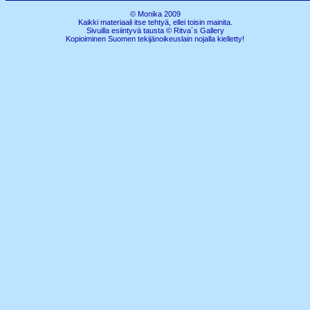
© Monika 2009
Kaikki materiaali itse tehtyä, ellei toisin mainita.
Sivuilla esiintyvä tausta © Ritva´s Gallery
Kopioiminen Suomen tekijänoikeuslain nojalla kielletty!