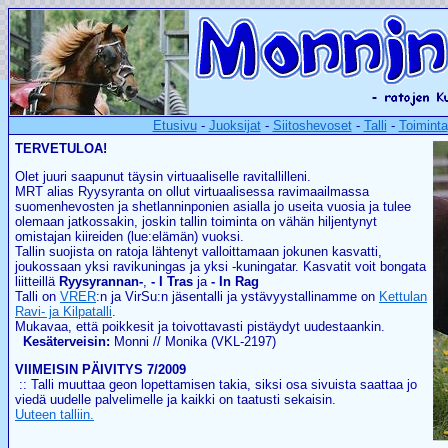
Etusivu
-
Juoksijat
-
Siitoshevoset
-
Talli
-
Toiminta
TERVETULOA!
Olet juuri saapunut täysin virtuaaliselle ravitallilleni.
MRT alias Ryysyranta on ollut virtuaalisessa ravimaailmassa
suomenhevosten ja shetlanninponien asialla jo useita vuosia ja tulee
olemaan jatkossakin, joskin tallin toiminta on vähän hiljentynyt
omistajan kiireiden (lue:elämän) vuoksi.
Tallin suojista on ratoja lähtenyt valloittamaan jokunen kasvatti,
joukossaan yksi ravikuningas ja yksi -kuningatar. Kasvatit voit bongata
liitteillä
Ryysyrannan-
,
- I Tras
ja
- In Rag
Talli on
VRER
:n ja VirSu:n jäsentalli ja ystävyystallinamme on
Kettulan
Ravi- ja Kilpatalli
.
Mukavaa, että poikkesit ja toivottavasti pistäydyt uudestaankin.
Kesäterveisin:
Monni // Monika (VKL-2197)
VIIMEISIN PÄIVITYS 7/2009
:: Talli muuttaa geon lopettamisen takia, siksi osa sivuista saattaa jo
viedä uudelle palvelimelle ja kaikki on taatusti sekaisin.
Uuteen talliin.