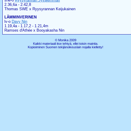
she-o
Ryysyrannan Jyväjemmari
2.36,6a - 2.42,8
Thomas SWE x Ryysyrannan Keijukainen
LÄMMINVERINEN
lv-o
Davy Nin
1.19,4a - 1.17,2 - 1.21,4m
Ramses d'Athée x Booyakasha Nin
© Monika 2009
Kaikki materiaali itse tehtyä, ellei toisin mainita.
Kopioiminen Suomen tekijänoikeuslain nojalla kielletty!