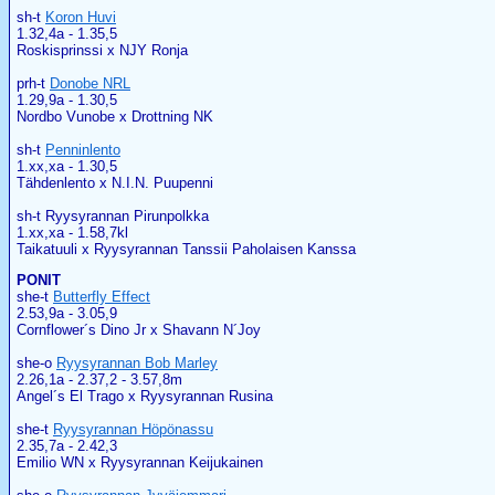
sh-t
Koron Huvi
1.32,4a - 1.35,5
Roskisprinssi x NJY Ronja
prh-t
Donobe NRL
1.29,9a - 1.30,5
Nordbo Vunobe x Drottning NK
sh-t
Penninlento
1.xx,xa - 1.30,5
Tähdenlento x N.I.N. Puupenni
sh-t Ryysyrannan Pirunpolkka
1.xx,xa - 1.58,7kl
Taikatuuli x Ryysyrannan Tanssii Paholaisen Kanssa
PONIT
she-t
Butterfly Effect
2.53,9a - 3.05,9
Cornflower´s Dino Jr x Shavann N´Joy
she-o
Ryysyrannan Bob Marley
2.26,1a - 2.37,2 - 3.57,8m
Angel´s El Trago x Ryysyrannan Rusina
she-t
Ryysyrannan Höpönassu
2.35,7a - 2.42,3
Emilio WN x Ryysyrannan Keijukainen