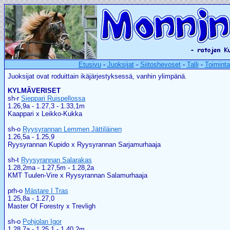
Etusivu
-
Juoksijat
-
Siitoshevoset
-
Talli
-
Toiminta
Juoksijat ovat roduittain ikäjärjestyksessä, vanhin ylimpänä.
KYLMÄVERISET
sh-r
Sieppari Ruispellossa
1.26,9a - 1.27,3 - 1.33,1m
Kaappari x Leikko-Kukka
sh-o
Ryysyrannan Lemmen Jättiläinen
1.26,5a - 1.25,9
Ryysyrannan Kupido x Ryysyrannan Sarjamurhaaja
sh-t
Ryysyrannan Salarakas
1.28,2ma - 1.27,5m - 1.28,2a
KMT Tuulen-Vire x Ryysyrannan Salamurhaaja
prh-o
Mästare I Tras
1.25,8a - 1.27,0
Master Of Forestry x Trevligh
sh-o
Pohjolan Igor
1.28,7a - 1.25,1 - 1.40,2m