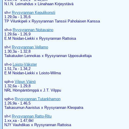
N.I.N. Leimahdus x Liinahaan Kirjeystävä
sh-r
Ryysyrannan Kepulikonsti
1.29,0a - 1.35,6
TP Vilunkipeli x Ryysyrannan Tanssii Paholaisen Kanssa
sh-o
Ryysyrannan Noitavaino
1.29,6a - 1.26,9
E.M Noidan-Liekki x Ryysyrannan Rattoisa
sh-t
Ryysyrannan Vellamo
1.30,3a - 1.32,8
Taikatuulen Lennokas x Ryysyrannan Upposukeltaja
sh-o
Loisto-Väkster
1.51,7a - 1.34,2
E.M Noidan-Liekki x Loisto-Wilma
sph-o
Vilpun Väinö
1.32,6a - 1.29,8
NRL Hömpäntömppä x J.T. Vilppu
sph-o
Ryysyrannan Tutankhamon
1.26,9a - 1.46,5
Taikasumun Aavistus x Ryysyrannan Kleopatra
sh-t
Ryysyrannan Ratto-Ritu
1.xx,xa - 1.47,6kl
NJY Vauhdikas x Ryysyrannan Rattoisa