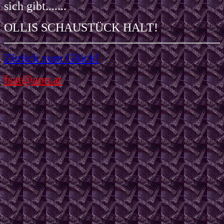
sich gibt.......
OLLIS SCHAUSTÜCK HALT!
Zürück zum Glück!
fsat@aon.at