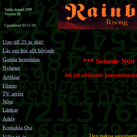
Sidan skapad 1999
Version III
Uppdaterad 03-12-10
You need Java to see this applet.
Upp till 25 är skit!
Läs om hur allt började
Gamla hemsidan
*** Senaste Nytt
Nyheter
Jul jul strålande juuuuuuuuu
Artiklar
Filmer
TV serier
Nöje
Länkar
Arkiv
Kontakta Oss
Den nakna sanninge
Vilka vi är