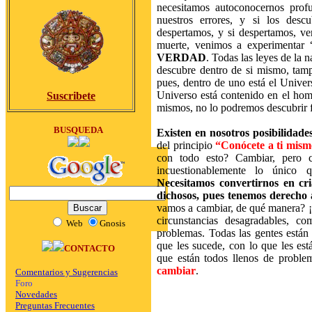
necesitamos autoconocernos prof
nuestros errores, y si los desc
despertamos, y si despertamos, ve
muerte, venimos a experimentar 
VERDAD
. Todas las leyes de la 
descubre dentro de si mismo, tamp
pues, dentro de uno está el Univer
Universo está contenido en el hom
Suscribete
mismos, no lo podremos descubrir 
BUSQUEDA
Existen en nosotros posibilidade
del principio
“Conócete a ti mism
con todo esto? Cambiar, pero c
incuestionablemente lo único 
Necesitamos convertirnos en cria
dichosos, pues tenemos derecho a
vamos a cambiar, de qué manera? ¡H
circunstancias desagradables, c
Web
Gnosis
problemas. Todas las gentes están 
que les sucede, con lo que les est
CONTACTO
que están todos llenos de proble
cambiar
.
Comentarios y Sugerencias
Foro
Novedades
Preguntas Frecuentes