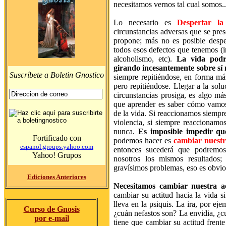
necesitamos vernos tal cual somos..
Lo necesario es
Despertar la
circunstancias adversas que se pres
propone; más no es posible desper
todos esos defectos que tenemos (ir
alcoholismo, etc).
La vida podr
girando incesantemente sobre sí
Suscríbete a Boletin Gnostico
siempre repitiéndose, en forma m
pero repitiéndose. Llegar a la solu
circunstancias prosiga, es algo m
que aprender es saber cómo vamos a
de la vida. Si reaccionamos siempr
violencia, si siempre reaccionam
nunca.
Es imposible impedir que
Fortificado con
podemos hacer es
cambiar nuestra
espanol.groups.yahoo.com
entonces sucederá que podremos
Yahoo! Grupos
nosotros los mismos resultados; 
gravísimos problemas, eso es obvio.
Ediciones Anteriores
Necesitamos cambiar nuestra act
cambiar su actitud hacia la vida s
lleva en la psiquis. La ira, por ej
Curso de Gnosis
¿cuán nefastos son? La envidia, ¿c
por e-mail
tiene que cambiar su actitud frente 