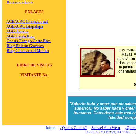
Recomiendanos
ENLACES
AGEACAC Internacional
AGEACAC Iztapalapa
AGIA España
AGIA Costa Rica
Gnosis Cartago Costa Rica
Blog Boletin Gnostico
Las civili
Blog Gnosis en el Mundo
Mayas, Az
poseyeron u
todas sus ex
LIBRO DE VISITAS
la pintura
orientadas
VISITANTE No.
"Saberlo todo y creer que no sabemo
superior). No saber nada y cree
humanos. Considerar este mal co
fatuidad porqu
Inicio
¿Que es Gnosis?
Samael Aun Weor
¿
Quie
AGEACAC Mx Mexico, D.F. 2008 - - -