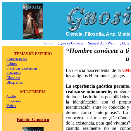
Ciencia, Filosofia, Arte, Misti
Inicio
¿Que es Gnosis?
Samael Aun Weor
¿
Quie
“Hombre conócete a ti 
TEMAS DE ESTUDIO
a
Conferencias
Libros
Practicas Esotericas
La ciencia trascendental de la
GNO
Articulos
los antiguos Hierofantes griegos.
Glosario
Biografias
La experiencia gnóstica permite,
realizarse íntimamente
, entiénda
MULTIMEDIA
Audio
de todas las infinitas posibilidad
Imagenes
la identificación con el prop
Video
identificación entre lo conocido
definir como “auto-gnosis”. Lo 
conocerse a sí mismo: ¿De dónde 
Boletin Gnostico
de la existencia, para qué vivimos? 
cuando realmente no se conocen