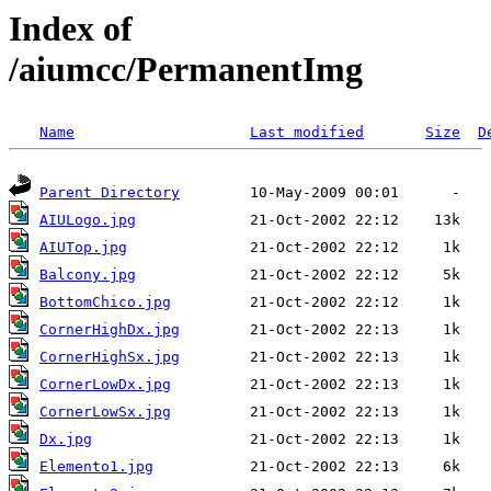
Index of
/aiumcc/PermanentImg
Name
Last modified
Size
D
Parent Directory
AIULogo.jpg
AIUTop.jpg
Balcony.jpg
BottomChico.jpg
CornerHighDx.jpg
CornerHighSx.jpg
CornerLowDx.jpg
CornerLowSx.jpg
Dx.jpg
Elemento1.jpg