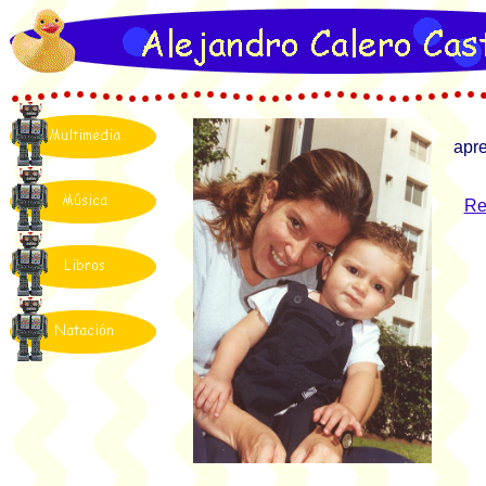
apre
Re