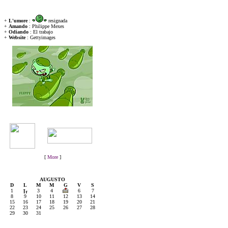
:: A.T.T.U.A.L.M.E.N.T.E ::
+
L'umore
:
resignada
+
Amando
: Philippe Mexes
+
Odiando
: El trabajo
+
Website
: Gettyimages
:: L.I.N.K M.E ::
[
More
]
:: C.A.L.E.N.D.A.R.I.O ::
AUGUSTO
D
L
M
M
G
V
S
1
3
4
6
7
8
9
10
11
12
13
14
15
16
17
18
19
20
21
22
23
24
25
26
27
28
29
30
31
:: E.X.T.R.A ::