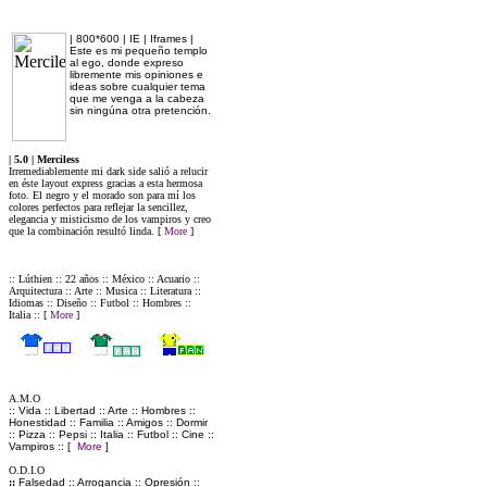
:: I.L B.L.O.G ::
| 800*600 | IE | Iframes |
Este es mi pequeño templo
al ego, donde expreso
libremente mis opiniones e
ideas sobre cualquier tema
que me venga a la cabeza
sin ningúna otra pretención.
| 5.0 | Merciless
Irremediablemente mi dark side salió a relucir
en éste layout express gracias a esta hermosa
foto. El negro y el morado son para mí los
colores perfectos para reflejar la sencillez,
elegancia y misticismo de los vampiros y creo
que la combinación resultó linda.
[
More
]
:: L.A R.A.G.A.Z.Z.A ::
:: Lúthien :: 22 años :: México :: Acuario ::
Arquitectura :: Arte :: Musica :: Literatura ::
Idiomas :: Diseño :: Futbol :: Hombres ::
Italia :: [
More
]
:: I F.A.T.T.I ::
A.M.O
:: Vida :: Libertad :: Arte :: Hombres ::
Honestidad :: Familia :: Amigos :: Dormir
:: Pizza :: Pepsi :: Italia :: Futbol :: Cine ::
Vampiros :: [
More
]
O.D.I.O
::
Falsedad :: Arrogancia :: Opresión ::