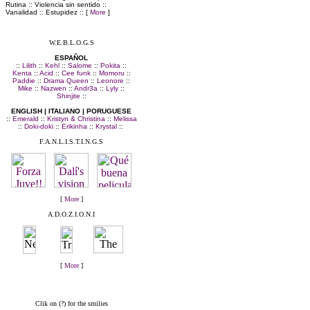
Rutina :: Violencia sin sentido ::
Vanalidad :: Estupidez :: [
More
]
:: L.A C.O.M.U.N.I.T.Á ::
W.E.B.L.O.G.S
ESPAÑOL
::
Lilith
::
Kehl
::
Salome
::
Pokita
::
Kenta
::
Acid
::
Cee funk
::
Momoru
::
Paddie
::
Drama Queen
::
Leonore
::
Mike
::
Nazwen
::
Andr3a
::
Lyly
::
Shinjite
::
ENGLISH | ITALIANO | PORUGUESE
::
Emerald
::
Kristyn & Christina
::
Melissa
::
Doki-doki
::
Erikinha
::
Krystal
::
F.A.N.L.I.S.T.I.N.G.S
[
More
]
A.D.O.Z.I.O.N.I
[
More
]
:: C.O.M.U.N.I.C.A.Z.I.O.N.I ::
Clik on (?) for the smilies