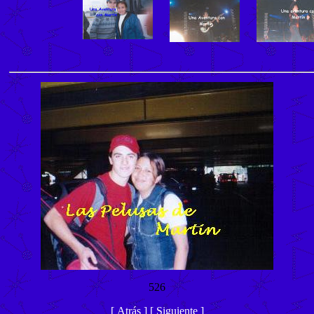
526
[
Atrás
]
[
Siguiente
]