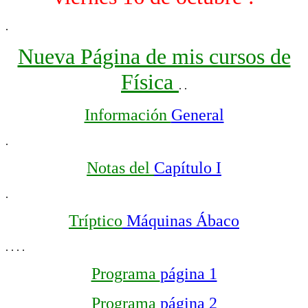
.
Nueva Página de mis cursos de
Física
.
.
Información
General
.
Notas del
Capítulo I
.
Tríptico
Máquinas Ábaco
.
.
.
.
Programa
página 1
Programa
página 2