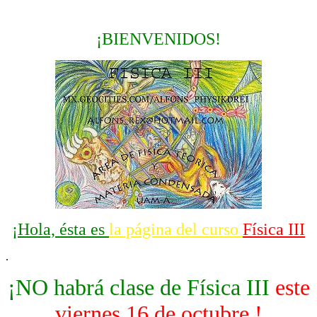
¡BIENVENIDOS!
¡Hola, ésta es
la página del curso
Física III
.
¡NO habrá clase de Física III
este
viernes 16 de octubre !