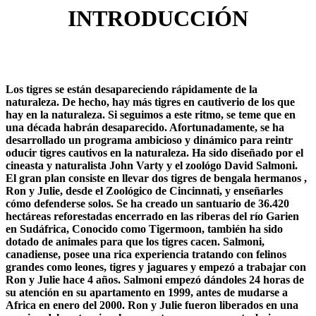
INTRODUCCIÓN
Los tigres se están desapareciendo rápidamente de la
naturaleza. De hecho, hay más tigres en cautiverio de los que
hay en la naturaleza. Si seguimos a este ritmo, se teme que en
una década habrán desaparecido. Afortunadamente, se ha
desarrollado un programa ambicioso y dinámico para reintr
oducir tigres cautivos en la naturaleza. Ha sido diseñado por el
cineasta y naturalista John Varty y el zoológo David Salmoni.
El gran plan consiste en llevar dos tigres de bengala hermanos ,
Ron y Julie, desde el Zoológico de Cincinnati, y enseñarles
cómo defenderse solos. Se ha creado un santuario de 36.420
hectáreas reforestadas encerrado en las riberas del río Garien
en Sudáfrica, Conocido como Tigermoon, también ha sido
dotado de animales para que los tigres cacen. Salmoni,
canadiense, posee una rica experiencia tratando con felinos
grandes como leones, tigres y jaguares y empezó a trabajar con
Ron y Julie hace 4 años. Salmoni empezó dándoles 24 horas de
su atención en su apartamento en 1999, antes de mudarse a
Africa en enero del 2000. Ron y Julie fueron liberados en una