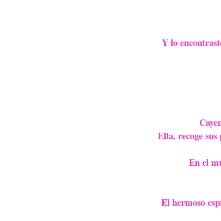
Y lo encontrast
Cayen
Ella, recoge sus
En el mu
El hermoso espí