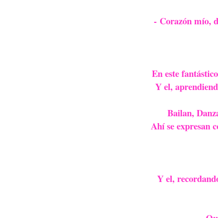
- Corazón mío, d
En este fantástico
Y el, aprendiend
Bailan, Danza
Ahí­ se expresan 
Y el, recordando
Que