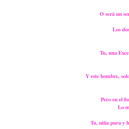
O será un sen
Los do
Tu, una Exce
Y este hombre, sol
Pero en el f
Lo ma
Tu, niña pura y 