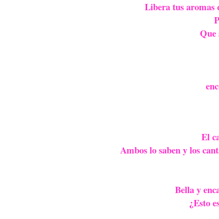
Libera tus aromas q
P
Que 
enc
El c
Ambos lo saben y los canta
Bella y enc
¿Esto e