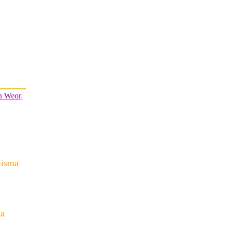
n Weor
.
misma
na