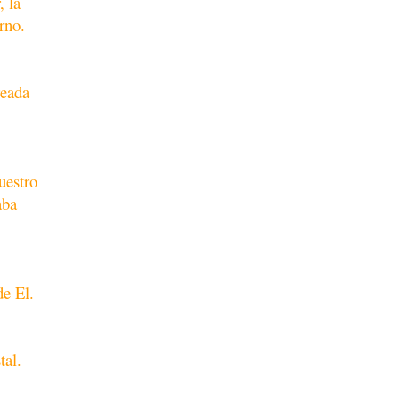
, la
rno.
reada
uestro
aba
de El.
tal.