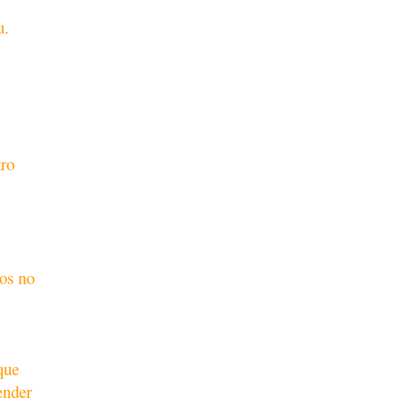
u.
tro
ros no
que
ender