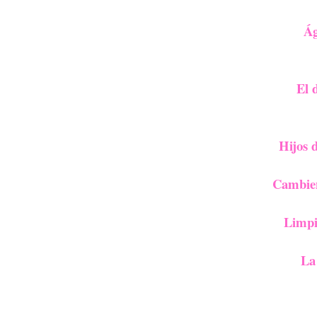
Ág
El 
Hijos 
Cambien
Limpie
La