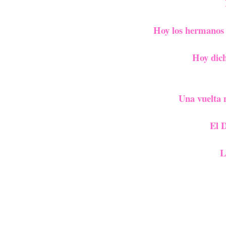
Hoy los hermanos 
Hoy dich
Una vuelta m
El 
L