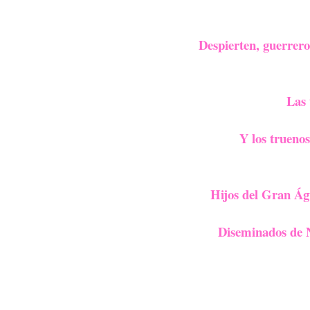
Despierten, guerrero
Las 
Y los truenos
Hijos del Gran Águi
Diseminados de N