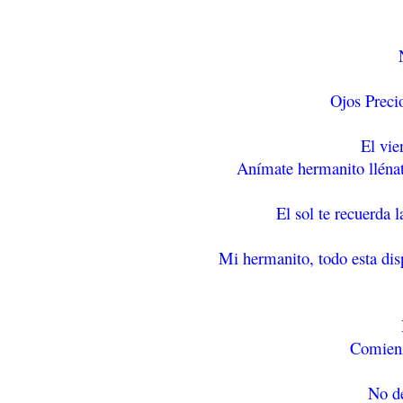
Ojos Preci
El vi
Anímate hermanito llénat
El sol te recuerda 
Mi hermanito, todo esta dis
Comienz
No de