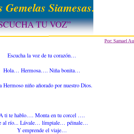
 Gemelas Siamesas.
SCUCHA TU VOZ”
Por: Samael A
Escucha la voz de tu corazón…
Hola… Hermosa…. Niña bonita…
a Hermoso niño añorado por nuestro Dios.
A ti te hablo…. Monta en tu corcel ….
e al río... Lávale… límpiale… péinale…
Y emprende el viaje…