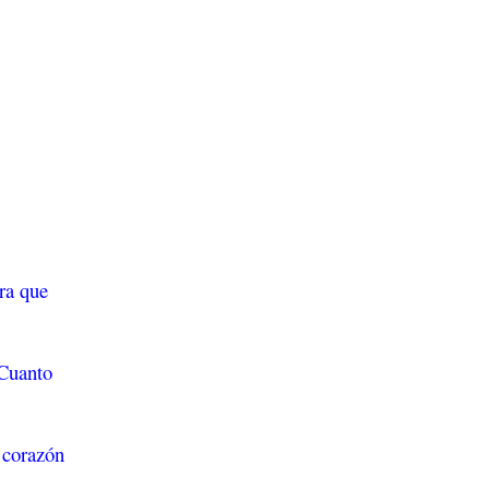
ara que
 Cuanto
u corazón