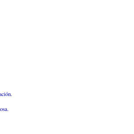
ación.
osa.