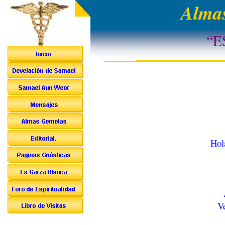
Almas
“E
Hol
V