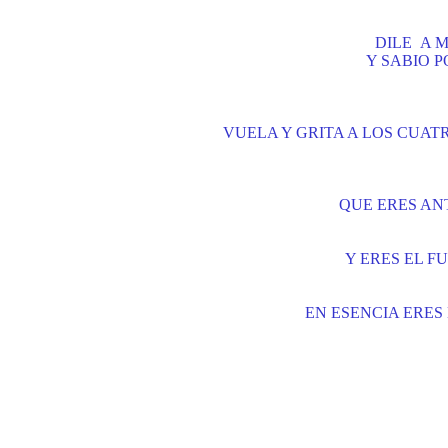
DILE A 
Y SABIO P
VUELA Y GRITA A LOS CUAT
QUE ERES AN
Y ERES EL F
EN ESENCIA ERES