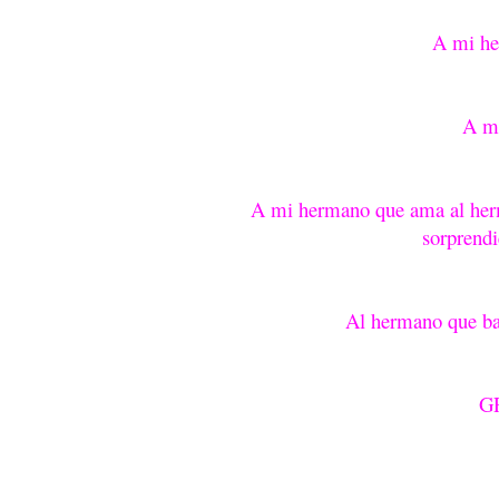
A mi he
A mi
A mi hermano que ama al herm
sorprend
Al hermano que bas
G