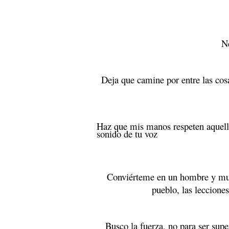
Ne
Deja que camine por entre las cosa
Haz que mis manos respeten aquello
sonido de tu voz
Conviérteme en un hombre y muj
pueblo, las leccione
Busco la fuerza, no para ser supe