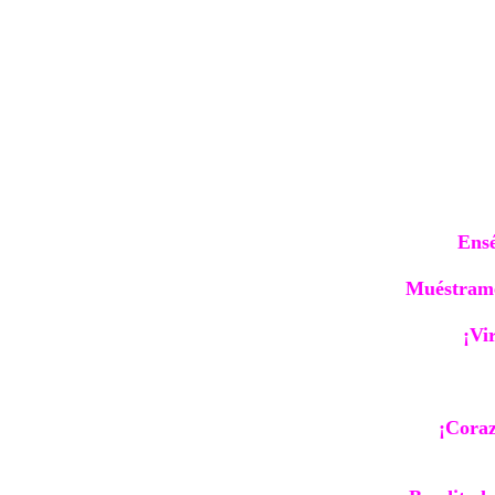
Ensé
Muéstrame 
¡Vi
¡Coraz