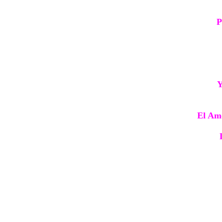
P
Y
El Amo