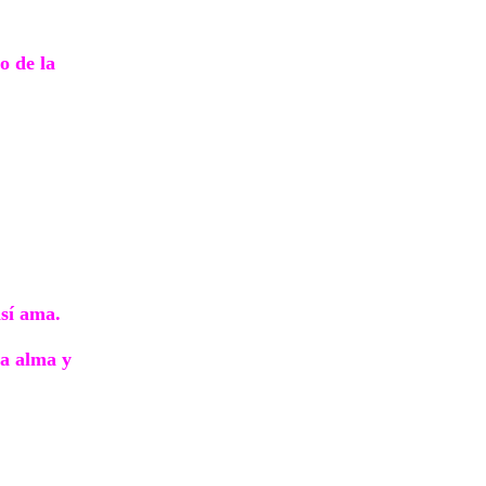
o de la
así ama.
ra alma y