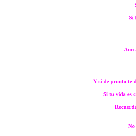
Si 
Aun a
Y si de pronto te 
Si tu vida es
Recuerda
No 