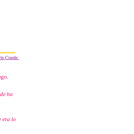
ris Crastic
.
ego.
nde ha
 era lo