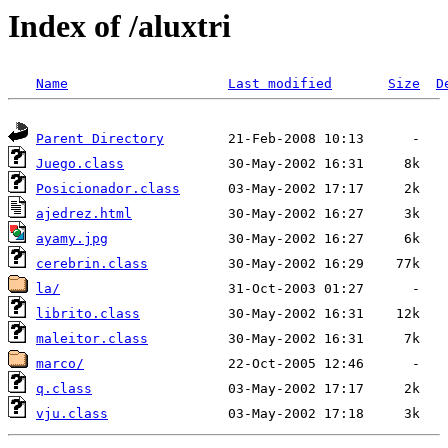
Index of /aluxtri
Name
Last modified
Size
D
Parent Directory
Juego.class
Posicionador.class
ajedrez.html
ayamy.jpg
cerebrin.class
la/
librito.class
maleitor.class
marco/
q.class
vju.class