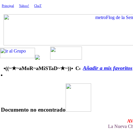
Principal
|
Yahoo!
|
ChaT
Añadir a mis favoritos
•((~★~aMoR~aMiSTaD~★~))•
Documento no encontrado
AV
La Nueva Cha