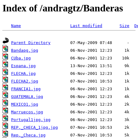
Index of /andragtz/Banderas
Name
Last modified
Size
D
Parent Directory
Bandapg.jpg
CUba.jpg
Espana.jpg
FLECHA.jpg
FLECHA2.jpg
FRANCIA1.jpg
GUATEMALA.jpg
MEXICO1.jpg
Marruecos.jpg
Portugal1jpg.jpg
REP._CHECA_1jpg.jpg
Rep._Checa.jpg