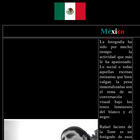
Mé
xi
co
L
a fotografía ha
sido por mucho
tiempo la
actividad que más
le ha apasionado.
Lo social o todas
aquellas escenas
rutinarias que bien
valgan la pena
inmortalizarlas son
el tema de su
conversación
visual bajo los
tonos luminosos
del blanco y el
negro.
Rafael Jacinto de
la Torre es un
fotógrafo de esos