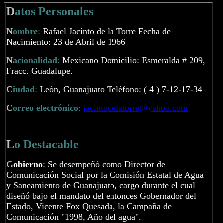
D
atos Personales
N
ombre
:
Rafael Jacinto de la Torre Fecha de
Nacimiento: 23 de Abril de 1966
N
acionalidad
:
Mexicano Domicilio: Esmeralda # 209,
Fracc. Guadalupe.
C
iudad
:
León, Guanajuato Teléfono: ( 4 ) 7-12-17-34
C
orreo electrónico
:
jacintodelatorre@yahoo.com
L
o Destacable
G
obierno
: Se desempeñó como Director de
Comunicación Social por la Comisión Estatal de Agua
y Saneamiento de Guanajuato, cargo durante el cual
diseñó bajo el mandato del entonces Gobernador del
Estado, Vicente Fox Quesada, la Campaña de
Comunicación "1998, Año del agua".