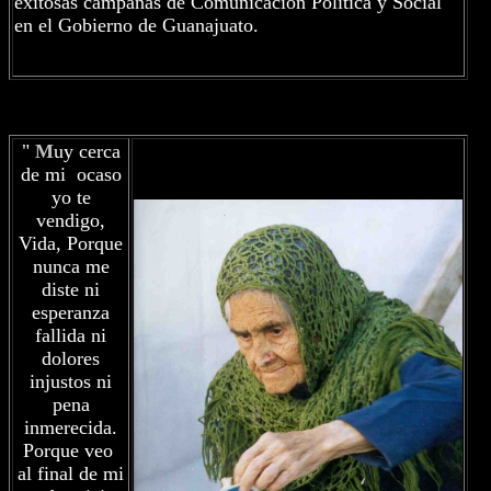
exitosas campañas de Comunicación Política y Social
en el Gobierno de Guanajuato.
"
M
uy cerca
de mi ocaso
yo te
vendigo,
Vida, Porque
nunca me
diste ni
esperanza
fallida ni
dolores
injustos ni
pena
inmerecida.
Porque veo
al final de mi