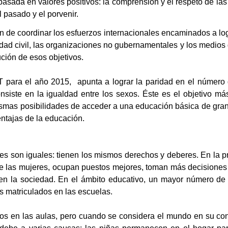
basada en valores positivos: la comprensión y el respeto de l
 pasado y el porvenir.
ón de coordinar los esfuerzos internacionales encaminados a lo
edad civil, las organizaciones no gubernamentales y los medio
ción de esos objetivos.
T
para el año 2015,
apunta a lograr la paridad en el número
nsiste en la igualdad entre los sexos. Éste es el objetivo m
mas posibilidades de acceder a una educación básica de gran 
entajas de la educación.
eres son iguales: tienen los mismos derechos y deberes. En la pr
 las mujeres, ocupan puestos mejores, toman más decisiones e
 la sociedad. En el ámbito educativo, un mayor número de
s matriculados en las escuelas.
ños en las aulas, pero cuando se considera el mundo en su co