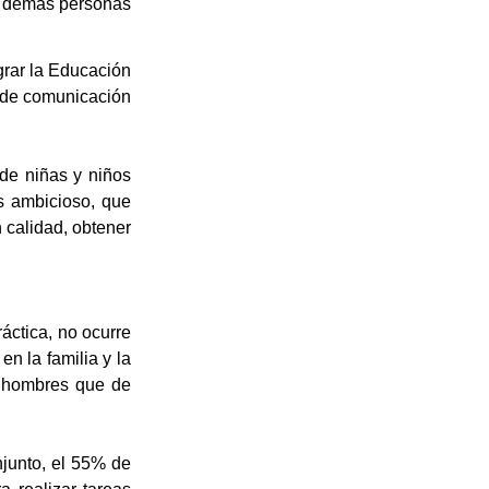
as demás personas
grar
la Educación
s de comunicación
 de niñas y niños
ás ambicioso, que
calidad, obtener
áctica, no ocurre
n la familia y la
 hombres que de
njunto, el 55% de