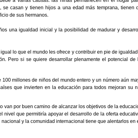
debe a varias causas: las niñas permanecen en el hogar para
se casan y tienen hijos a una edad más temprana, tienen q
eficio de sus hermanos.
os una igualdad inicial y la posibilidad de madurar y desarr
igual lo que el mundo les ofrece y contribuir en pie de igualdad
. Pero si se quiere desarrollar plenamente el potencial de 
e 100 millones de niños del mundo entero y un número aún may
íses que invierten en la educación para todos mejoran su ni
o van por buen camino de alcanzar los objetivos de la educaci
 nivel que permitiría apoyar el desarrollo de la oferta educati
nacional y la comunidad internacional tiene que alentarlos en