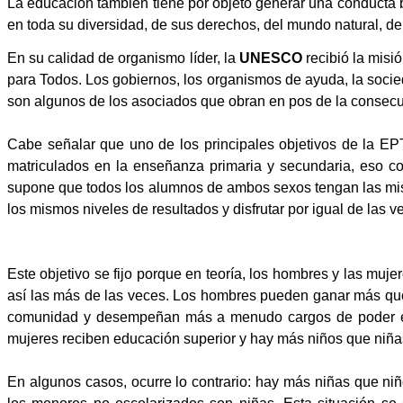
La educación también tiene por objeto generar una conducta 
en toda su diversidad, de sus derechos, del mundo natural, del
En su calidad de organismo líder,
la
UNESCO
recibió la misi
para Todos. Los gobiernos, los organismos de ayuda, la soci
son algunos de los asociados que obran en pos de la consecu
Cabe señalar que uno de los principales objetivos de
la EP
matriculados en la enseñanza primaria y secundaria, eso co
supone que todos los alumnos de ambos sexos tengan las mis
los mismos niveles de resultados y disfrutar por igual de las v
Este objetivo se fijo porque en teoría, los hombres y las muj
así las más de las veces. Los hombres pueden ganar más que
comunidad y desempeñan más a menudo cargos de poder en
mujeres reciben educación superior y hay más niños que niña
En algunos casos, ocurre lo contrario: hay más niñas que ni