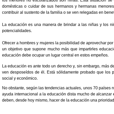
los menores no escolarizados son niñas. Esta situación se 
domésticas o cuidar de sus hermanos y hermanas menores, 
contribuir al sustento de la familia o se ven relegadas en ben
La educación es una manera de brindar a las niñas y los niñ
potencialidades.
Ofrecer a hombres y mujeres la posibilidad de aprovechar por 
un objetivo que supone mucho más que impartirles educación
educación debe ocupar un lugar central en estos empeños.
La educación es ante todo un derecho y, sin embargo, más d
ven desposeídos de él. Está sólidamente probado que los pa
social y económico.
No obstante, según las tendencias actuales, unos 70 países n
ayuda internacional a la educación dista mucho de alcanzar el
deben, desde hoy mismo, hacer de la educación una prioridad 