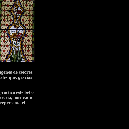
ágenes de colores.
ales que, gracias
ractica este bello
errería, horneado
 representa el
s murales; sin
les resurgio
aboraron diseños