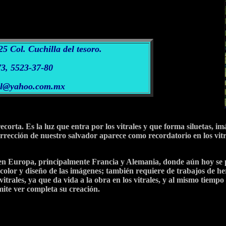
25 Col. Cuchilla del tesoro.
73, 5523-37-80
ral@yahoo.com.mx
recorta. Es la luz que entra por los vitrales y que forma siluetas, im
rrección de nuestro salvador aparece como recordatorio en los vitr
ca en Europa, principalmente Francia y Alemania, donde aún hoy se p
, color y diseño de las imágenes; también requiere de trabajos de h
vitrales, ya que da vida a la obra en los vitrales, y al mismo tiempo
mite ver completa su creación.
glo XII XIII), los vitrales reemplazaron al mosaico y a las pintura
mente, y no fue sino hasta mediados de 1800 que el arte de los vitra
omo Toulouse Lautrec, Marc Chagall, Joan Miro y Henri Matisse el