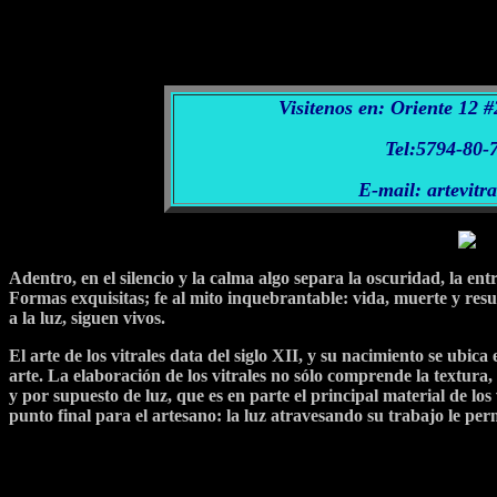
Visitenos en: Oriente 12 #
Tel:5794-80-
E-mail: artevit
Adentro, en el silencio y la calma algo separa la oscuridad, la ent
Formas exquisitas; fe al mito inquebrantable: vida, muerte y resu
a la luz, siguen vivos.
El arte de los vitrales data del siglo XII, y su nacimiento se ubi
arte. La elaboración de los vitrales no sólo comprende la textura
y por supuesto de luz, que es en parte el principal material de los 
punto final para el artesano: la luz atravesando su trabajo le per
font color="#C0C0C0" size="3"><
Durante su surgimieto y auge (si
embargo, a partir de Renacimiento este oficio se redujo paulatina
aunque no con la misma fuerza. Esto no obstante que artistas c