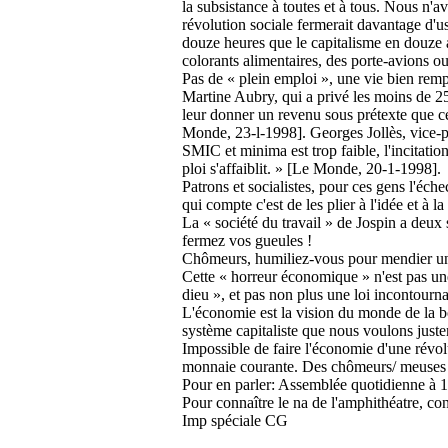
la subsistance à toutes et à tous. Nous n'a
révolution sociale fermerait davantage d'us
douze heures que le capitalisme en douze a
colorants alimentaires, des porte-avions ou 
Pas de « plein emploi », une vie bien remp
Martine Aubry, qui a privé les moins de 25 
leur donner un revenu sous prétexte que ce
Monde, 23-l-1998]. Georges Jollès, vice-pr
SMIC et minima est trop faible, l'incitatio
ploi s'affaiblit. » [Le Monde, 20-1-1998].
Patrons et socialistes, pour ces gens l'éche
qui compte c'est de les plier à l'idée et à l
La « société du travail » de Jospin a deux
fermez vos gueules !
Chômeurs, humiliez-vous pour mendier un
Cette « horreur économique » n'est pas une
dieu », et pas non plus une loi incontourn
L'économie est la vision du monde de la bo
système capitaliste que nous voulons juste
Impossible de faire l'économie d'une révol
monnaie courante. Des chômeurs/ meuses a
Pour en parler: Assemblée quotidienne à 18
Pour connaître le na de l'amphithéatre, con
Imp spéciale CG