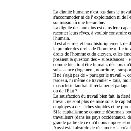
La dignité humaine n'est pas dans le travail
s'accommoder ni de l' exploitation ni de l'
soumission à une hiérarchie.
La dignité des humains est dans leur capacit
raconter leurs rêves, à vouloir construir
l'humain.
Il est absurde, et faux historiquement, de d
le premier des droits de l'homme ». Le trav
droits de l'homme et du citoyen, et les éme
posaient la question des « subsistances » e
comme hier, tout être humain, dès lors qu'il
subsistance (logement, nourriture, transport
Il ne s'agit pas de « partager le travail »
fardeau, ni même de travailler « tous, moi
masochiste faudrait-il réclamer et partager 
ou de l'État ?
La satisfaction du travail bien fait, la fierté
travail, ne sont plus de mise sous le capita
employés à des tâches stupides et ne prod
Si le capitalisme se contente désormais po
travailleurs (dans les pays occidentaux), d
grande partie de ce qu'il nous impose et n
Aussi est-il absurde de réclamer « la créati