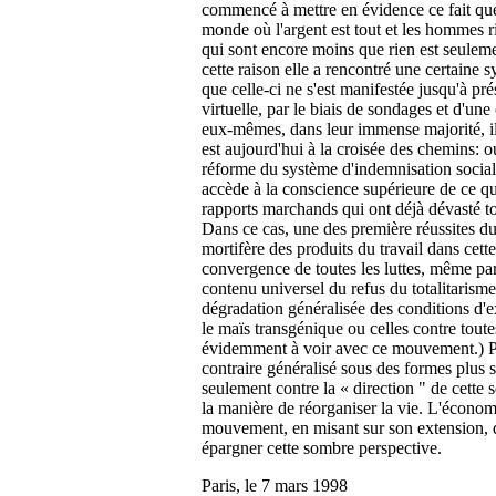
commencé à mettre en évidence ce fait que 
monde où l'argent est tout et les hommes 
qui sont encore moins que rien est seuleme
cette raison elle a rencontré une certaine 
que celle-ci ne s'est manifestée jusqu'à pr
virtuelle, par le biais de sondages et d'
eux-mêmes, dans leur immense majorité, ils 
est aujourd'hui à la croisée des chemins: o
réforme du système d'indemnisation sociale
accède à la conscience supérieure de ce qu
rapports marchands qui ont déjà dévasté to
Dans ce cas, une des première réussites du
mortifère des produits du travail dans cette 
convergence de toutes les luttes, même parc
contenu universel du refus du totalitarism
dégradation généralisée des conditions d'ex
le maïs transgénique ou celles contre toutes
évidemment à voir avec ce mouvement.) Pui
contraire généralisé sous des formes plus so
seulement contre la « direction " de cette
la manière de réorganiser la vie. L'économie
mouvement, en misant sur son extension, d
épargner cette sombre perspective.
Paris, le 7 mars 1998