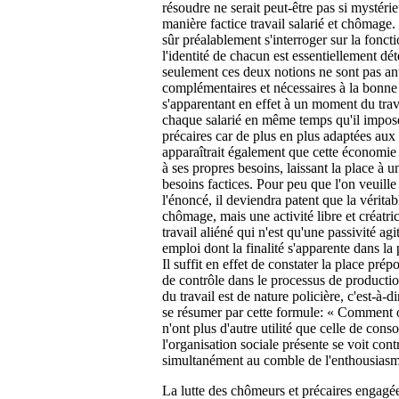
résoudre ne serait peut-être pas si mystérie
manière factice travail salarié et chômage.
sûr préalablement s'interroger sur la fonc
l'identité de chacun est essentiellement dét
seulement ces deux notions ne sont pas ant
complémentaires et nécessaires à la bon
s'apparentant en effet à un moment du trav
chaque salarié en même temps qu'il impose
précaires car de plus en plus adaptées aux
apparaîtrait également que cette économie
à ses propres besoins, laissant la place à 
besoins factices. Pour peu que l'on veuille
l'énoncé, il deviendra patent que la véritab
chômage, mais une activité libre et créatric
travail aliéné qui n'est qu'une passivité ag
emploi dont la finalité s'apparente dans l
Il suffit en effet de constater la place prép
de contrôle dans le processus de production
du travail est de nature policière, c'est-à-d
se résumer par cette formule: « Comment o
n'ont plus d'autre utilité que celle de cons
l'organisation sociale présente se voit cont
simultanément au comble de l'enthousiasme
La lutte des chômeurs et précaires engagée