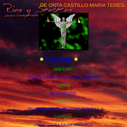
DE ORTA CASTILLO MARIA TERESA
Practicas
MAESTRO:
MIGUEL ÁNGEL DE LA TORRE GÓMORA.
GRADO
5to SEMESTRE.
MATERIA:
TALLER DE REDES DE COMPUTADORAS.
CARRERA:
LICENCIATURA EN INFORMÁTICA.