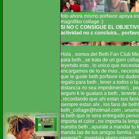
foto ahora mismo porfavor apoya est
magnifiko collage :)
SI NO C CONSIGUE EL OBJETIV
actividad no c concluira... porfa
Hola , somos del Beth Fan Club Me
para beth , se trata de un garn colla
leyendo esto , lo unico que necesit
encargamos de lo de mas , necesita
que le guste beth porfavor no dudes
regalo para beth , tener a todos o l
distancia no sea impedimento!¡ , po
seguro k le guatara a beth , tenerte 
, recordando que ahi estan sus fans
siempre estan ahi , los fans de bet
beth_collage@hotmail.com , unamos 
la beth que le sera entregado perso
importa el color , no importa la len
nuestra beth , apurate a mandar tu f
manda las de tus amigos familia , ve
esperas? , mandala ahora mismo!¡