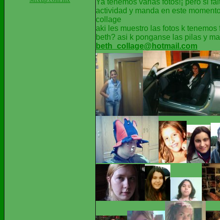
Ya tenemos varias fotos!¡ pero si fal
actividad y manda en este momento 
collage
aki les muestro las fotos k tenemos
beth? asi k ponganse las pilas y m
beth_collage@hotmail.com