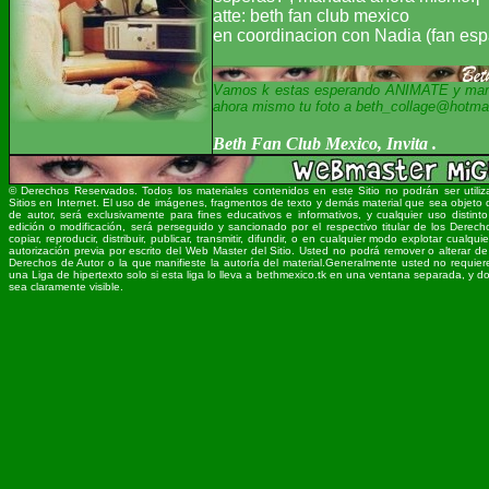
atte: beth fan club mexico
en coordinacion con Nadia (fan esp
Vamos k estas esperando ANIMATE y mand
ahora mismo tu foto a beth_collage@hotma
Beth Fan Club Mexico, Invita .
© Derechos Reservados. Todos los materiales contenidos en este Sitio no podrán ser utiliz
Sitios en Internet. El uso de imágenes, fragmentos de texto y demás material que sea objeto 
de autor, será exclusivamente para fines educativos e informativos, y cualquier uso distinto
edición o modificación, será perseguido y sancionado por el respectivo titular de los Derec
copiar, reproducir, distribuir, publicar, transmitir, difundir, o en cualquier modo explotar cualqui
autorización previa por escrito del Web Master del Sitio. Usted no podrá remover o alterar d
Derechos de Autor o la que manifieste la autoría del material.Generalmente usted no requiere s
una Liga de hipertexto solo si esta liga lo lleva a bethmexico.tk en una ventana separada, y
sea claramente visible.