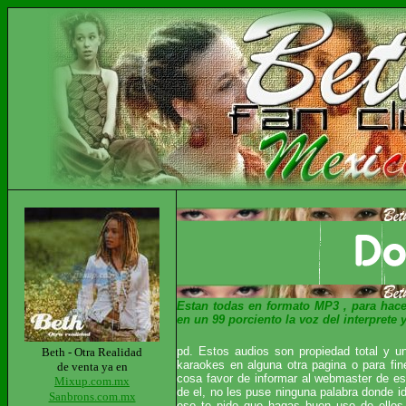
Estan todas en formato MP3 , para hace
en un 99 porciento la voz del interprete
pd. Estos audios son propiedad total y u
Beth - Otra Realidad
karaokes en alguna otra pagina o para fine
de venta ya en
cosa favor de informar al webmaster de est
Mixup.com.mx
de el, no les puse ninguna palabra donde i
Sanbrons.com.mx
eso te pido que hagas buen uso de ellos 