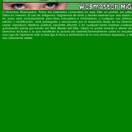
© Derechos Reservados. Todos los materiales contenidos en este Sitio no podrán ser utiliz
Sitios en Internet. El uso de imágenes, fragmentos de texto y demás material que sea objeto 
de autor, será exclusivamente para fines educativos e informativos, y cualquier uso distinto
edición o modificación, será perseguido y sancionado por el respectivo titular de los Derec
copiar, reproducir, distribuir, publicar, transmitir, difundir, o en cualquier modo explotar cualqui
autorización previa por escrito del Web Master del Sitio. Usted no podrá remover o alterar d
Derechos de Autor o la que manifieste la autoría del material.Generalmente usted no requiere s
una Liga de hipertexto solo si esta liga lo lleva a bethmexico.tk en una ventana separada, y
sea claramente visible.