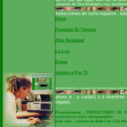
restantes de
Otra Realidad
y muy posibleme
Instucciones de como bajarlos , solo d
Dime
Parando El Tiempo
Otra Realidad
La Luz
Estas
Vuelvo a Por Ti
agradecimientos a Laurita!! por decirme donde subir l
ahora si , a cantar!¡ y a divertir
regala!¡
Proximamente
, PROTECTORES DE PAN
conocemos como salvapantallas
todo esto , cortesia de Beth Fan Club Me