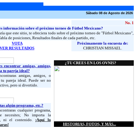
Sábado 08 de Agosto de 2026
No. 1
s información sobre el próximo torneo de Fútbol Mexicano?
ría que este sitio, te ofreciera todo sobre el próximo torneo de "Fútbol Mexicano",
bla de posiciones, Resultados finales de cada partido, etc.
VOTA
Próximamente la encuesta de:
VER RESULTADOS
CHRISTIAN MISSAEL.
¿TU CREES EN LOS OVNIS?
es encontrar amigas, amigos,
 a tu pareja ideal?
ncontraras amigas, amigos, o
 tu pareja ideal. Puede ser no
tivo, pero si divertido.
tas algún programa, etc.?
contraras cualquier programa,
ue necesites; No importa la
n, ni el contenido.
¡Aquí lo
HISTORIAS, FOTOS, Y MÁS...
aras!