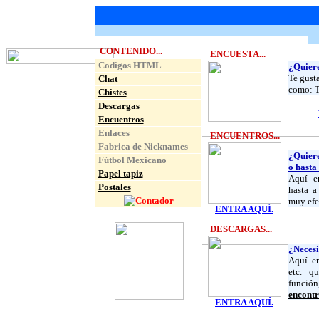
CONTENIDO...
ENCUESTA...
Codigos HTML
¿Quiere
Te gusta
Chat
como: Ta
Chistes
Descargas
Encuentros
Enlaces
ENCUENTROS...
Fabrica de Nicknames
¿Quier
Fútbol Mexicano
o hasta
Papel tapiz
Aquí e
Postales
hasta a
muy efec
ENTRA AQUÍ.
DESCARGAS...
¿Necesi
Aquí en
etc. q
funció
encontr
ENTRA AQUÍ.