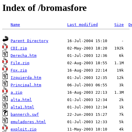
Index of /bromasfore
Name
Last modified
Size
D
Parent Directory
CDI.zip
Derecha.htm
File.zip
Fox.zip
Izquierda.htm
Principal.htm
a.zip
alta.html
alta1.html
bannerch.swf
emuladores.html
exploit.zip