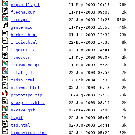
exploit1.gif
flecha.cur
fore.gif
gente.mid
hacker.html
inicio.html
leggimi.txt
mano.cur
mariwuana.gif
metal.gif
midis.html
notiweb.html
prototipo.zip
seexploit.html
skyske.gif
t.gif
tag.html
tiposvirus.html