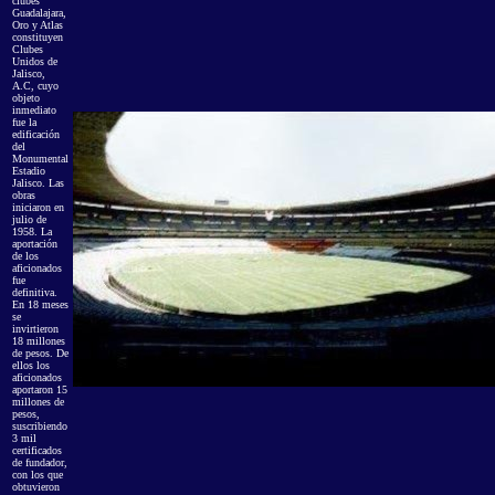
clubes
Guadalajara,
Oro y Atlas
constituyen
Clubes
Unidos de
Jalisco,
A.C, cuyo
objeto
inmediato
fue la
edificación
del
Monumental
Estadio
Jalisco. Las
obras
iniciaron en
julio de
1958. La
aportación
de los
aficionados
fue
definitiva.
En 18 meses
se
invirtieron
18 millones
de pesos. De
ellos los
aficionados
aportaron 15
millones de
pesos,
suscribiendo
3 mil
certificados
de fundador,
con los que
obtuvieron