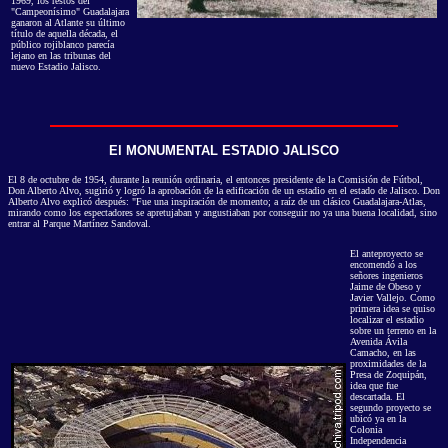
1969, los restos del
"Campeonísimo" Guadalajara
ganaron al Atlante su último
título de aquella década, el
público rojiblanco parecía
lejano en las tribunas del
nuevo Estadio Jalisco.
El MONUMENTAL ESTADIO JALISCO
El 8 de octubre de 1954, durante la reunión ordinaria, el entonces presidente de la Comisión de Fútbol,
Don Alberto Alvo, sugirió y logró la aprobación de la edificación de un estadio en el estado de Jalisco. Don
Alberto Alvo explicó después: "Fue una inspiración de momento; a raíz de un clásico Guadalajara-Atlas,
mirando como los espectadores se apretujaban y angustiaban por conseguir no ya una buena localidad, sino
entrar al Parque Martínez Sandoval.
El anteproyecto se
encomendó a los
señores ingenieros
Jaime de Obeso y
Javier Vallejo. Como
primera idea se quiso
localizar el estadio
sobre un terreno en la
Avenida Ávila
Camacho, en las
proximidades de la
Presa de Zoquipán,
idea que fue
descartada. El
segundo proyecto se
ubicó ya en la
Colonia
Independencia