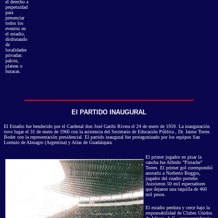
el derecho a
perpetuidad
para
presenciar
todos los
eventos en
el estadio,
disfrutando
de
localidades
privadas:
palcos,
plateas o
butacas.
El PARTIDO INAUGURAL
El Estadio fue bendecido por el Cardenal don José Garibi Rivera el 24 de enero de 1959. La inauguración
tuvo lugar el 31 de enero de 1960 con la asistencia del Secretario de Educación Pública , Dr. Jaime Torres
Bodet con la representación presidencial. El partido inaugural fue protagonizado por los equipos San
Lorenzo de Almagro (Argentina) y Atlas de Guadalajara.
El primer jugador en pisar la
cancha fue Alfredo "Pistache"
Torres. El primer gol correspondió
anotarlo a Norberto Boggio,
jugador del cuadro porteño.
Asistieron 50 mil espectadores
que dejaron una taquilla de 460
mil pesos.
El estadio perdura y crece bajo la
responsabilidad de Clubes Unidos