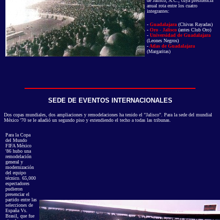
de Jalisco, A.C., cuya presidencia
anual rota entre los cuatro
integrantes:
-
Guadalajara
(Chivas Rayadas)
-
Oro - Jalisco
(antes Club Oro)
-
Universidad de Guadalajara
(Leones Negros)
-
Atlas de Guadalajara
(Margaritas)
SEDE DE EVENTOS INTERNACIONALES
Dos copas mundiales, dos ampliaciones y remodelaciones ha tenido el "Jalisco". Para la sede del mundial
México '70 se le añadió un segundo piso y extendiendo el techo a todas las tribunas.
Para la Copa
del Mundo
FIFA México
'86 hubo una
remodelación
general y
modernización
del equipo
técnico. 65,000
espectadores
pudieron
presenciar el
partido entre las
selecciones de
España Vs.
Brasil, que fue