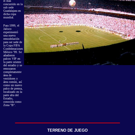
el más
concurrido en la
sub sede
Guadalajara en
dicha copa
mundial.
Para 1999, el
Jalisco
experimentó
una nueva
remodelación
para ser sede de
la Copa FIFA
Confederaciones
México '99. Se
añadieron
palcos VIP en
la parte oriente
del estadio y se
remozaron
completamente
área de
vestidores y
área común, así
como un nuevo
palco de prensa,
localizado en la
parte alta del
Estadio,
conocida como
Zona "B".
TERRENO DE JUEGO