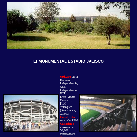
El MONUMENTAL ESTADIO JALISCO
Ubicado
en la
Colonia
Independencia,
Calz.
Independencia
NTE.
Entre Monte
Carmelo y
Fidel
Velázquez
(Guadalajara,
Jalisco)
Construido
en el año 1960
Capacidad
máxima de
70,000
espectadores.