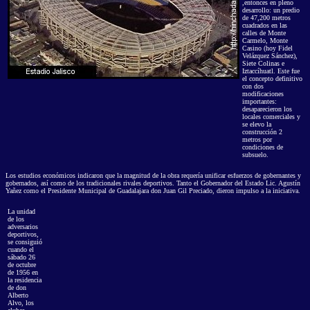
,entonces en pleno
desarrollo: un predio
de 47,200 metros
cuadrados en las
calles de Monte
Carmelo, Monte
Casino (hoy Fidel
Velázquez Sánchez),
Siete Colinas e
Iztaccíhuatl. Este fue
el concepto definitivo
con dos
modificaciones
importantes:
desaparecieron los
locales comerciales y
se elevo la
construcción 2
metros por
condiciones de
subsuelo.
Los estudios económicos indicaron que la magnitud de la obra requería unificar esfuerzos de gobernantes y
gobernados, así como de los tradicionales rivales deportivos. Tanto el Gobernador del Estado Lic. Agustín
Yañez como el Presidente Municipal de Guadalajara don Juan Gil Preciado, dieron impulso a la iniciativa.
La unidad
de los
adversarios
deportivos,
se consiguió
cuando el
sábado 26
de octubre
de 1956 en
la residencia
de don
Alberto
Alvo, los