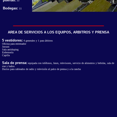
puertas:
33
Bodegas:
11
AREA DE SERVICIOS A LOS EQUIPOS, ARBITROS Y PRENSA
5 vestidores:
4 generales y 1 para árbitros
Oficina para entrenador
Jacuzzi
Sala antidoping
Enfermería
Capilla
Sala de prensa:
equipada con teléfonos, faxes, televisores, servicio de alimentos y bebidas, sala de
star y baños
Ductos para cableados de radio y televisión al palco de prensa y a la cancha