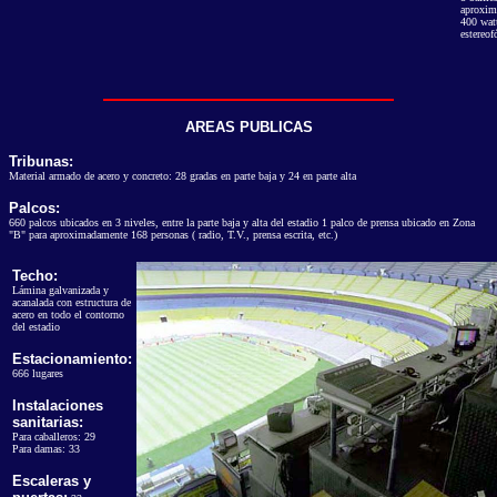
aproxim
400 watt
estereof
AREAS PUBLICAS
Tribunas:
Material armado de acero y concreto: 28 gradas en parte baja y 24 en parte alta
Palcos:
660 palcos ubicados en 3 niveles, entre la parte baja y alta del estadio 1 palco de prensa ubicado en Zona
"B" para aproximadamente 168 personas ( radio, T.V., prensa escrita, etc.)
Techo:
Lámina galvanizada y
acanalada con estructura de
acero en todo el contorno
del estadio
Estacionamiento:
666 lugares
Instalaciones
sanitarias:
Para caballeros: 29
Para damas: 33
Escaleras y