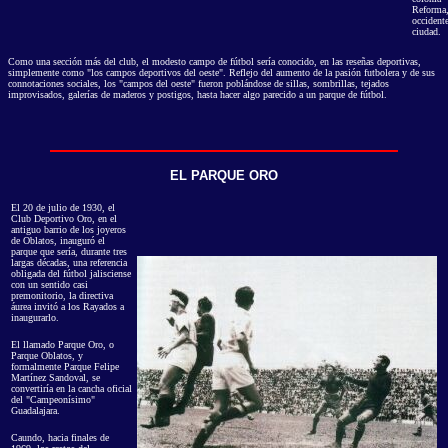
Reforma,
occidente
ciudad.
Como una sección más del club, el modesto campo de fútbol sería conocido, en las reseñas deportivas,
simplemente como "los campos deportivos del oeste". Reflejo del aumento de la pasión futbolera y de sus
connotaciones sociales, los "campos del oeste" fueron poblándose de sillas, sombrillas, tejados
improvisados, galerías de maderos y postigos, hasta hacer algo parecido a un parque de fútbol.
EL PARQUE ORO
El 20 de julio de 1930, el
Club Deportivo Oro, en el
antiguo barrio de los joyeros
de Oblatos, inauguró el
parque que sería, durante tres
largas décadas, una referencia
obligada del fútbol jalisciense
con un sentido casi
premonitorio, la directiva
áurea invitó a los Rayados a
inaugurarlo.
El llamado Parque Oro, o
Parque Oblatos, y
formalmente Parque Felipe
Martínez Sandoval, se
convertiría en la cancha oficial
del "Campeonísimo"
Guadalajara.
Caundo, hacia finales de