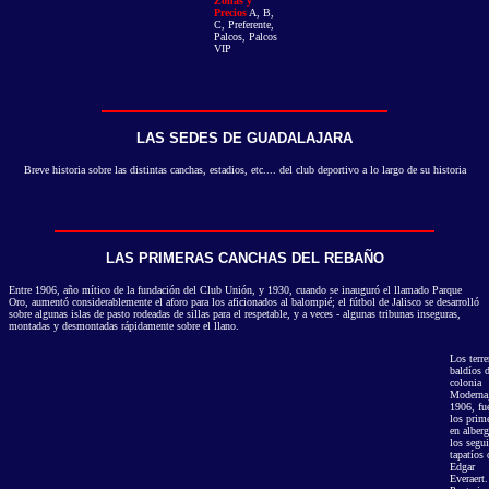
Zonas y
Precios
A, B,
C, Preferente,
Palcos, Palcos
VIP
LAS SEDES DE GUADALAJARA
Breve historia sobre las distintas canchas, estadios, etc.... del club deportivo a lo largo de su historia
LAS PRIMERAS CANCHAS DEL REBAÑO
Entre 1906, año mítico de la fundación del Club Unión, y 1930, cuando se inauguró el llamado Parque
Oro, aumentó considerablemente el aforo para los aficionados al balompié; el fútbol de Jalisco se desarrolló
sobre algunas islas de pasto rodeadas de sillas para el respetable, y a veces - algunas tribunas inseguras,
montadas y desmontadas rápidamente sobre el llano.
Los terr
baldíos d
colonia
Moderna
1906, fu
los prim
en alberg
los segu
tapatíos 
Edgar
Everaert.