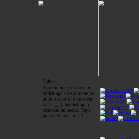
Vainas
Aquí he puesto todos los
>
fanlistings a los que me he
unido (o por lo menos eso
trato -__-), hatelistings y
tests que he hecho. Vaya
que me ha costao ;-;!