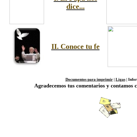
dice...
II. Conoce tu fe
Documentos para imprimir
|
Ligas
| Info
Agradecemos tus comentarios y contamos c