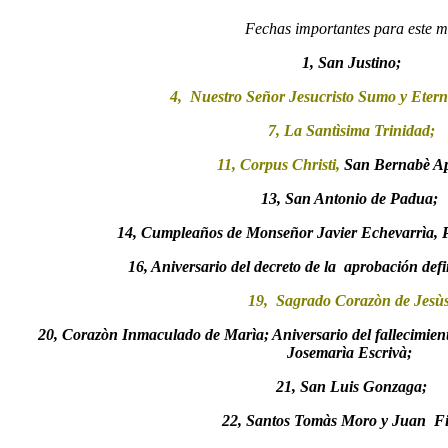
Fechas importantes para este m
1, San Justino;
4,
Nuestro Señor Jesucristo Sumo y Etern
7, La Santìsima Trinidad;
11, Corpus Christi,
San Bernabè Ap
13, San Antonio de Padua;
14, Cumpleaños de Monseñor Javier Echevarrìa, P
16, Aniversario del decreto de la
aprobación defi
19,
Sagrado Corazòn de Jesù
20, Corazòn Inmaculado de Marìa; Aniversario del fallecimie
Josemarìa Escrivà;
21, San Luis Gonzaga;
22, Santos Tomàs Moro y Juan
Fi