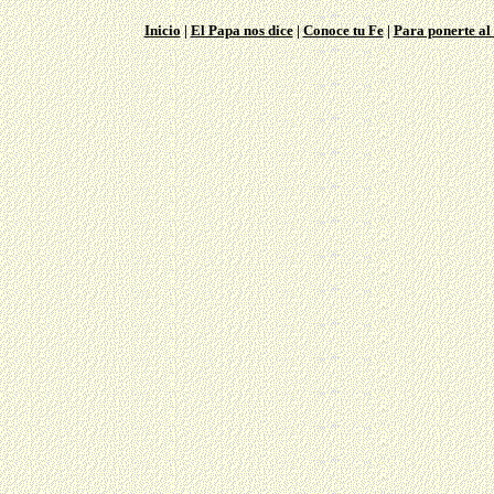
Inicio
|
El Papa nos dice
|
Conoce tu Fe
|
Para ponerte al