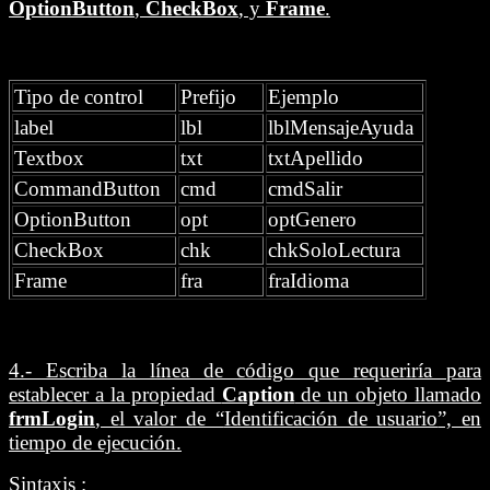
OptionButton
,
CheckBox
, y
Frame
.
Tipo de control
Prefijo
Ejemplo
label
lbl
lblMensajeAyuda
Textbox
txt
txtApellido
CommandButton
cmd
cmdSalir
OptionButton
opt
optGenero
CheckBox
chk
chkSoloLectura
Frame
fra
fraIdioma
4.- Escriba la línea de código que requeriría para
establecer a la propiedad
Caption
de un objeto llamado
frmLogin
, el valor de “
Identificación de usuario
”, en
tiempo de ejecución.
Sintaxis :