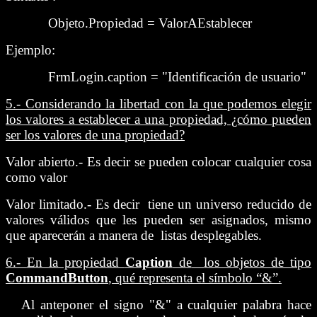
Objeto.Propiedad = ValorAEstablecer
Ejemplo:
FrmLogin.caption = "Identificación de usuario"
5.- Considerando la libertad con la que podemos elegir
los valores a establecer a una propiedad, ¿cómo pueden
ser los valores de una propiedad?
Valor abierto.- Es decir se pueden colocar cualquier cosa
como valor
Valor limitado.- Es decir tiene un universo reducido de
valores válidos que les pueden ser asignados, mismo
que aparecerán a manera de listas desplegables.
6.-
En la propiedad
Caption
de
los objetos de tipo
CommandButton
, qué representa el símbolo “
&
”.
Al anteponer el signo "&" a cualquier palabra hace