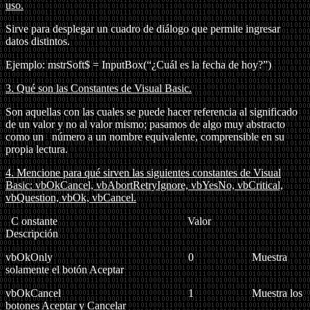
uso.
Sirve para desplegar un cuadro de diálogo que permite ingresar
datos distintos.
Ejemplo: mstrSoft$ = InputBox(“¿Cuál es la fecha de hoy?”)
3.
Qué son las Constantes de Visual Basic.
Son aquellas con las cuales se puede hacer referencia al significado
de un valor y no al valor mismo; pasamos de algo muy abstracto
como un
número a un nombre equivalente, comprensible en su
propia lectura.
4.
Mencione para qué sirven las siguientes constantes de Visual
Basic: vbOkCancel, vbAbortRetryIgnore, vbYesNo, vbCritical,
vbQuestion, vbOk, vbCancel.
C
onstante Valor
Descripción
vbOkOnly 0 Muestra
solamente el botón Aceptar
vbOkCancel 1 Muestra los
botones Aceptar y Cancelar