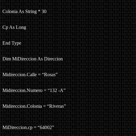
Colonia As String * 30
Cp As Long
End Type
Dim MiDireccion As Direccion
Midireccion.Calle = “Rosas”
Midireccion.Numero = “132 -A”
Midireccion.Colonia = “Riveras”
MiDireccion.cp = “64002”