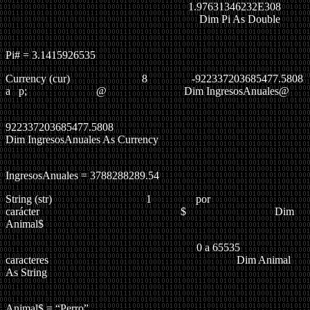
1.97631346232E308
Dim Pi As Double
Pi# = 3.1415926535
Currency
(cur)
8 -922337203685477.5808
a p; @ Dim IngresosAnuales@
922337203685477.5808
Dim IngresosAnuales As Currency
IngresosAnuales = 3788288289.54
String
(str)
1 por
carácter $
Dim
Animal$
0 a 65535
caracteres
Dim Animal
As String
Animal$ = “Perro”