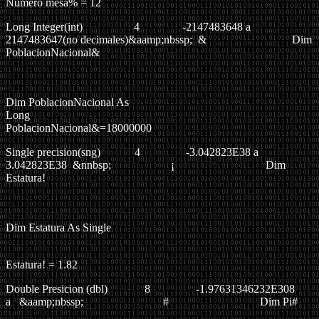
Numero mesa% = 12
Long Integer(int) 4 -2147483648 a
2147483647(no decimales)&aamp;nbssp; & Dim
PoblacionNacional&
Dim PoblacionNacional As
Lo
PoblacionNacional&=18000000
Single precision(sng) 4 -3.042823E38 a
3.042823E38 &nnbsp; ¡ Dim
Estatura!
Dim Estatura As Single
Estatura!
= 1.82
Double Presicion
(dbl)
8 -1.97631346232E308
a &aamp;nbssp; #
Dim Pi#