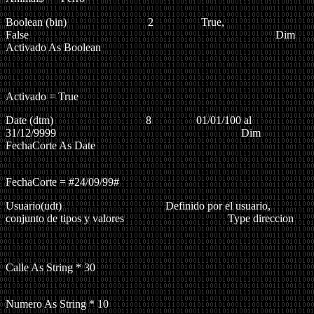
Boolean
(bin)
2
True,
False
Dim
Activado As Boolean
Activado = True
D
ate
(dtm)
8 01/01/100 al
31/12/9999 Dim
FechaCorte As Date
FechaCorte = #24/09/99#
Usuario(udt)
Definido por el usuario,
conjunto de tipos y valores
Type direccion
Calle As String * 30
Numero As String * 10