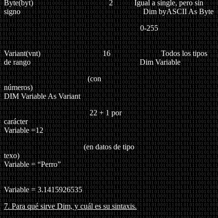
Byte(byt)
2 Igual a single, pero sin
signo
Dim byASCII As Byte
0-255
Variant(vnt) 16 Todos los tipos
de rango Dim Variable
(con
números
DIM Variable As Variant
22 + 1 por
carácter
Variable =12
(en datos de tipo
texo)
Variable = “Perro”
Variable = 3.1415926535
7. Para qué sirve Dim, y cuál es su sintaxis.