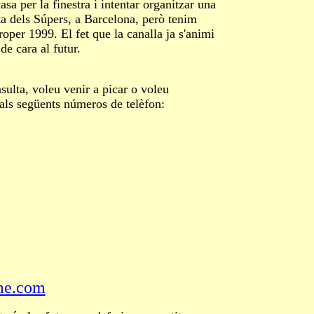
sa per la finestra i intentar organitzar una
sta dels Súpers, a Barcelona, però tenim
roper 1999. El fet que la canalla ja s'animi
de cara al futur.
ta, voleu venir a picar o voleu
 als següents números de telèfon:
me.com