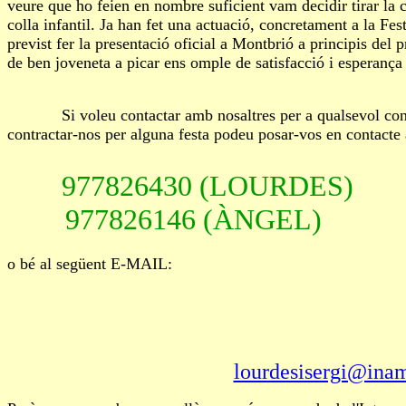
veure que ho feien en nombre suficient vam decidir tirar la ca
colla infantil. Ja han fet una actuació, concretament a la Fe
previst fer la presentació oficial a Montbrió a principis del p
de ben joveneta a picar ens omple de satisfacció i esperança 
Si voleu contactar amb nosaltres per a qualsevol consul
contractar-nos per alguna festa podeu posar-vos en contacte
977826430 (LOURDES)
977826146 (ÀNGEL)
o bé al següent E-MAIL:
lourdesisergi@ina