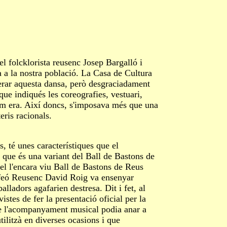
 folcklorista reusenc Josep Bargalló i
a a la nostra població. La Casa de Cultura
erar aquesta dansa, però desgraciadament
ue indiqués les coreografies, vestuari,
om era. Així doncs, s'imposava més que una
eris racionals.
é unes característiques que el
s que és una variant del Ball de Bastons de
l l'encara viu Ball de Bastons de Reus
Orfeó Reusenc David Roig va ensenyar
alladors agafarien destresa. Dit i fet, al
tes de fer la presentació oficial per la
ue l'acompanyament musical podia anar a
tilitzà en diverses ocasions i que