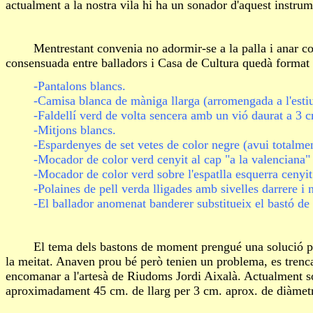
actualment a la nostra vila hi ha un sonador d'aquest instrum
Mentrestant convenia no adormir-se a la palla i anar con
consensuada entre balladors i Casa de Cultura quedà format 
-Pantalons blancs.
-Camisa blanca de màniga llarga (arromengada a l'estiu
-Faldellí verd de volta sencera amb un vió daurat a 3 cm
-Mitjons blancs.
-Espardenyes de set vetes de color negre (avui totalment
-Mocador de color verd cenyit al cap "a la valenciana" (
-Mocador de color verd sobre l'espatlla esquerra cenyit so
-Polaines de pell verda lligades amb sivelles darrere i n
-El ballador anomenat banderer substitueix el bastó de l
El tema dels bastons de moment prengué una solució prou
la meitat. Anaven prou bé però tenien un problema, es trenc
encomanar a l'artesà de Riudoms Jordi Aixalà. Actualment só
aproximadament 45 cm. de llarg per 3 cm. aprox. de diàmet