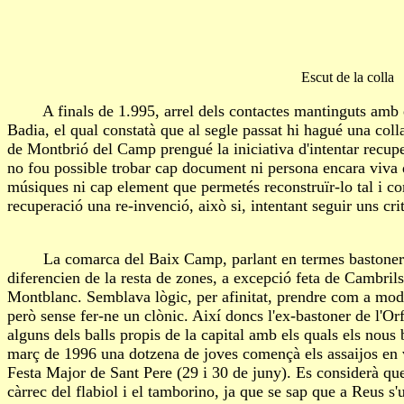
Escut de la colla
A finals de 1.995, arrel dels contactes mantinguts amb el
Badia, el qual constatà que al segle passat hi hagué una coll
de Montbrió del Camp prengué la iniciativa d'intentar recup
no fou possible trobar cap document ni persona encara viva q
músiques ni cap element que permetés reconstruïr-lo tal i c
recuperació una re-invenció, això si, intentant seguir uns crit
La comarca del Baix Camp, parlant en termes bastoners, t
diferencien de la resta de zones, a excepció feta de Cambril
Montblanc. Semblava lògic, per afinitat, prendre com a mode
però sense fer-ne un clònic. Així doncs l'ex-bastoner de l'
alguns dels balls propis de la capital amb els quals els nous b
març de 1996 una dotzena de joves començà els assaijos en vis
Festa Major de Sant Pere (29 i 30 de juny). Es considerà q
càrrec del flabiol i el tamborino, ja que se sap que a Reus s'u