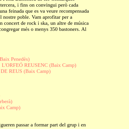
tercera, i fins on convingui però cada
r una feinada que es va veure recompensada
el nostre poble. Vam aprofitar per a
n concert de rock i ska, un altre de música
 va congregar més o menys 350 bastoners. Al
ix Penedès)
'ORFEÓ REUSENC (Baix Camp)
E REUS (Baix Camp)
)
berà)
x Camp)
ren passar a formar part del grup i en