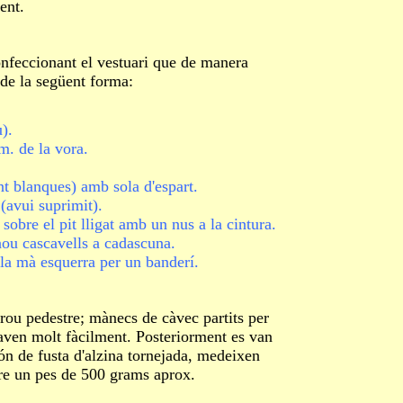
ent.
feccionant el vestuari que de manera
de la següent forma:
).
. de la vora.
 blanques) amb sola d'espart.
avui suprimit).
bre el pit lligat amb un nus a la cintura.
ou cascavells a cadascuna.
a mà esquerra per un banderí.
 pedestre; mànecs de càvec partits per
aven molt fàcilment. Posteriorment es van
n de fusta d'alzina tornejada, medeixen
re un pes de 500 grams aprox.