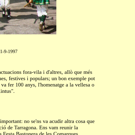
21-9-1997
uacions fora-vila i d'altres, allò que més
es, festives i populars; un bon exemple pot
va fer 100 anys, l'homenatge a la vellesa o
Kintus".
ortant: no se'ns va acudir altra cosa que
ació de Tarragona. Ens vam reunir la
era Festa Bastonera de les Comarques