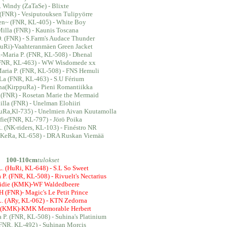
. Windy (ZaTaSe) - Blixte
 (FNR) - Vesiputouksen Tulipyörre
en~ (FNR, KL-405) - White Boy
Milla (FNR) - Kaunis Toscana
O. (FNR) - S.Farm's Audace Thunder
HuRi)-Vaahteranmäen Green Jacket
-Maria P. (FNR, KL-508) - Dhenal
(FNR, KL-463) - WW Wisdomede xx
aria P. (FNR, KL-508) - FNS Hemuli
La (FNR, KL-463) - S.U Férium
na(KirppuRa) - Pieni Romantiikka
. (FNR) - Rosetan Marie the Mermaid
illa (FNR) - Unelman Elohiiri
puRa,Kl-735) - Unelmien Aivan Kuutamolla
fie(FNR, KL-797) - Jörö Poika
. (NK-riders, KL-103) - Finéstro NR
aKeRa, KL-658) - DRA Ruskan Viemää
100-110cm
tulokset
L. (HuRi, KL-648) - S.L So Sweet
 P. (FNR, KL-508) - Rivuelt's Nectarius
eidie (KMK)-WF Waldedbeere
 H (FNR)- Magic's Le Petit Prince
i L. (ARy, KL-062) - KTN Zedorna
e (KMK)-KMK Memorable Herbert
 P. (FNR, KL-508) - Suhina's Platinium
(FNR, KL-492) - Suhinan Morcis