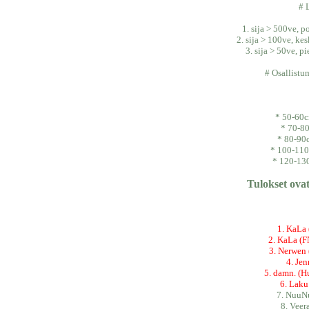
# 
1. sija > 500ve, p
2. sija > 100ve, kes
3. sija > 50ve, 
# Osallist
* 50-60c
* 70-8
* 80-90
* 100-110
* 120-13
Tulokset ovat
1. KaLa 
2. KaLa (
3. Nerwen 
4. Je
5. damn. (
6. Laku
7. NuuN
8. Vee