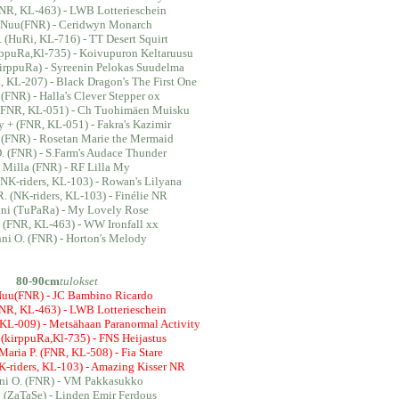
NR, KL-463) - LWB Lotterieschein
uNuu(FNR) - Ceridwyn Monarch
. (HuRi, KL-716) - TT Desert Squirt
rppuRa,Kl-735) - Koivupuron Keltaruusu
irppuRa) - Syreenin Pelokas Suudelma
 KL-207) - Black Dragon's The First One
 (FNR) - Halla's Clever Stepper ox
+ (FNR, KL-051) - Ch Tuohimäen Muisku
ry + (FNR, KL-051) - Fakra's Kazimir
. (FNR) - Rosetan Marie the Mermaid
O. (FNR) - S.Farm's Audace Thunder
 Milla (FNR) - RF Lilla My
(NK-riders, KL-103) - Rowan's Lilyana
R. (NK-riders, KL-103) - Finélie NR
ini (TuPaRa) - My Lovely Rose
 (FNR, KL-463) - WW Ironfall xx
nni O. (FNR) - Horton's Melody
80-90cm
tulokset
uu(FNR) - JC Bambino Ricardo
NR, KL-463) - LWB Lotterieschein
 KL-009) - Metsähaan Paranormal Activity
 (kirppuRa,Kl-735) - FNS Heijastus
Maria P. (FNR, KL-508) - Fia Stare
K-riders, KL-103) - Amazing Kisser NR
nni O. (FNR) - VM Pakkasukko
 (ZaTaSe) - Linden Emir Ferdous