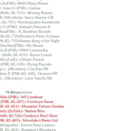
la H (FNR)- MMS Pikku-Prinssi
0. Jenni O. (FNR) - Galena
 (HuRi, KL-512) - Blazing Kinette
 H. (NK-riders) - Sancy Sunrise LM
, KL-797) - Ruiskaunokin Kastehelmi
i O. (FNR) - Katmar's Princess II
Nuu(FNR) - JC Bambino Ricardo
uRi,KL-755)-Kuiskeen Pikku Juliaana
Ri,KL-755)-Katmar King of the Night
. NuuNuu(FNR) - My Dream
ihla H (FNR)- MMS Lumituisku
. (HuRi, KL-625) - Raisin Lowrie
Mia (CrrR) - GWish's Patrick
 (FNR, KL-336) - Flying Pancake
ija L. (NK-riders) - Carolina NR
aria P. (FNR, KL-508) - Oceania WP
 L. (NK-riders) - Little Vanilla NR
70-80cm
tulokset
Milla (FNR) - WS Lionheart
 (FNR, KL-207) - Ceridwyn Alawn
FNR, KL-051) - Metsätien Tulinen Unelma
indy (ZaTaSe) - Nathen Blue
 (HuRi, Kl-716)- Ceridwyn Hwyl Nawr
R, KL-405) - Silverlake's Pretty Girl
(KirppuRa) - Esterin Pieni Lumous
NR, KL-463) - Romance's Bloodwyn