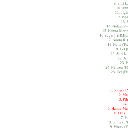
9. Siiri 
10. Ann
11. olg
12. Pih
13. 
14. ^tolppis^
15. Hanna-Maria
16. sugar j. (HMR
17. Noora R. 
18. Netta (T
19. Del 
20. Siiri 
22. Je
23. 
24. Nerwen (F
25. Del (F
1. Sonja (
2. Ma
3. Pi
4.
5. Hanna-Mar
6. Del (
7. P
8. Sonja (F
9. Wizzy (V