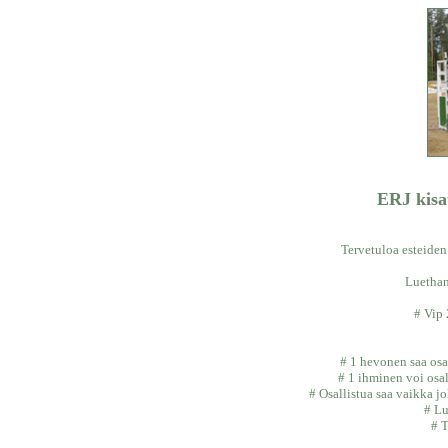
ERJ kisa
Tervetuloa esteiden
Luethan
# Vip
# 1 hevonen saa osa
# 1 ihminen voi osa
# Osallistua saa vaikka jo
# Lu
# T