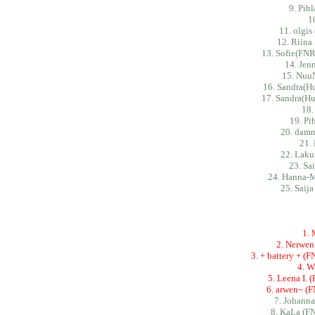
9. Pih
1
11. olgis
12. Riina
13. Sofie(FNR
14. Jenn
15. Nuu
16. Sandra(H
17. Sandra(Hu
18
19. P
20. damn
21. 
22. Laku
23. Sa
24. Hanna-M
25. Saija
1. 
2. Nerwen
3. + battery + (
4. W
5. Leena I.
6. arwen~ (FN
7. Johanna
8. KaLa (F