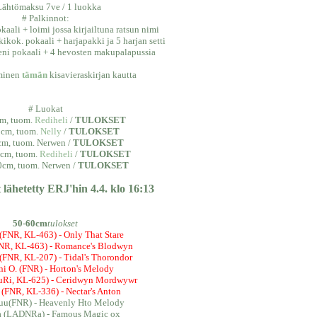
Lähtömaksu 7ve / 1 luokka
# Palkinnot:
okaali + loimi jossa kirjailtuna ratsun nimi
kikok. pokaali + harjapakki ja 5 harjan setti
pieni pokaali + 4 hevosten makupalapussia
uminen
tämän
kisavieraskirjan kautta
# Luokat
m, tuom.
Rediheli
/
TULOKSET
0cm, tuom.
Nelly
/
TULOKSET
cm, tuom. Nerwen /
TULOKSET
cm, tuom.
Rediheli
/
TULOKSET
0cm, tuom. Nerwen /
TULOKSET
 lähetetty ERJ'hin 4.4. klo 16:13
50-60cm
tulokset
(FNR, KL-463) - Only That Stare
FNR, KL-463) - Romance's Blodwyn
(FNR, KL-207) - Tidal's Thorondor
nni O. (FNR) - Horton's Melody
HuRi, KL-625) - Ceridwyn Mordwywr
 (FNR, KL-336) - Nectar's Anton
uu(FNR) - Heavenly Hto Melody
ra (LADNRa) - Famous Magic ox