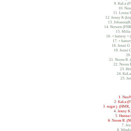
9. KaLa (F
10. Nu
11. Leena I
12. Jenny K (ki
13. Johanna(K
14. Nerwen (FNR,
15. Milla
16. + battery 
17. + batte
18. Jenni O
19. Jenni 
20.
21. Noora R. 
22. Noora 
23. He
24. KaLa
25. Je
1. NuuN
2. KaLa (F
3. sugar j. (HMR,
4. Jenny K
5. Hanna-
6. Noora R. (N
7. Je
8. Windy