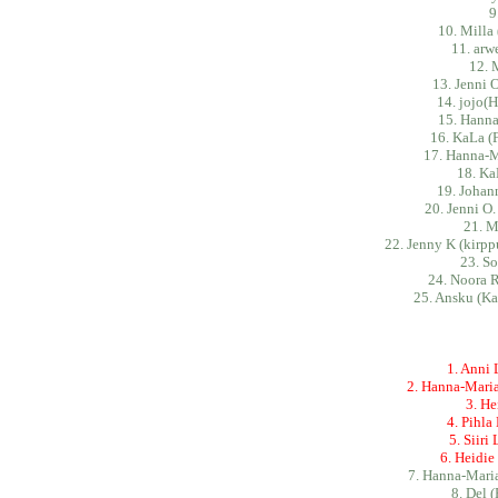
9
10. Milla
11. arw
12. 
13. Jenni 
14. jojo(
15. Hanna
16. KaLa 
17. Hanna-M
18. Ka
19. Johan
20. Jenni O
21. M
22. Jenny K (kirp
23. So
24. Noora R
25. Ansku (K
1. Anni 
2. Hanna-Maria
3. H
4. Pihla
5. Siir
6. Heidi
7. Hanna-Maria
8. Del 