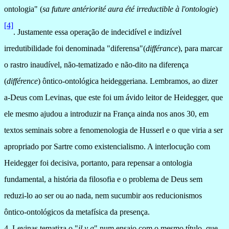
ontologia" (
sa future antériorité aura été irreductible à l'ontologie
)
[4]
. Justamente essa operação de
indecidível e indizível
irredutibilidade foi denominada "diferensa"(
différance
), para marcar
o rastro inaud
í
vel, não-tematizado e não-dito na diferença
(
différence
) ôntico-ontológica heideggeriana. Lembramos, ao dizer
a-Deus com Levinas, que este foi um ávido leitor de Heidegger, que
ele mesmo ajudou a introduzir na França ainda nos anos 30, em
textos seminais sobre a fenomenologia de Husserl e o que viria a ser
apropriado por Sartre como existencialismo. A interlocução com
Heidegger foi decisiva, portanto, para repensar a ontologia
fundamental, a história da filosofia e o problema de Deus sem
reduzi-lo ao ser ou ao nada, nem sucumbir aos reducionismos
ôntico-ontológicos da metafísica da presença.
4. Levinas tematiza o
"
il y a
" num ensaio com o mesmo título, que