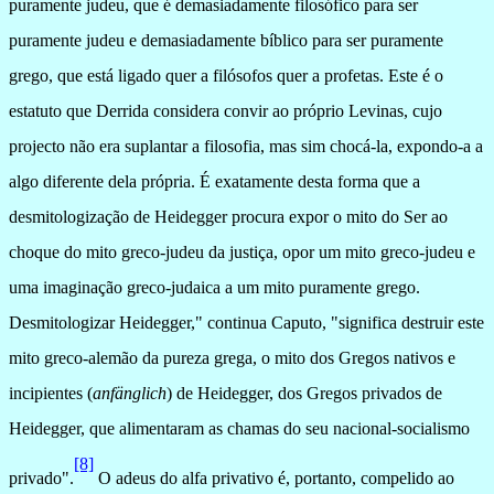
puramente judeu, que é demasiadamente filosófico para ser
puramente judeu e demasiadamente bíblico para ser puramente
grego, que está ligado quer a filósofos quer a profetas. Este é o
estatuto que Derrida considera convir ao próprio Levinas, cujo
projecto não era suplantar a filosofia, mas sim chocá-la, expondo-a a
algo diferente dela própria. É exatamente desta forma que a
desmitologização de Heidegger procura expor o mito do Ser ao
choque do mito greco-judeu da justiça, opor um mito greco-judeu e
uma imaginação greco-judaica a um mito puramente grego.
Desmitologizar Heidegger," continua Caputo, "significa destruir este
mito greco-alemão da pureza grega, o mito dos Gregos nativos e
incipientes (
anfänglich
) de Heidegger, dos Gregos privados de
Heidegger, que alimentaram as chamas do seu nacional-socialismo
[8]
privado".
O adeus do alfa privativo é, portanto, compelido ao