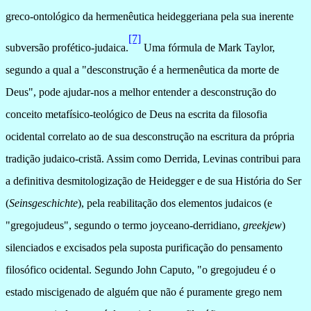
greco-ontológico da hermenêutica heideggeriana pela sua inerente
[7]
subversão profético-judaica.
Um
a fórmula de Mark Taylor,
segundo a qual a "desconstrução é a hermenêutica da morte de
Deus", pode ajudar-nos a melhor entender a desconstrução do
conceito metafísico-teológico de Deus na escrita da filosofia
ocidental correlato ao de sua desconstrução na escritura da própria
tradição judaico-cristã. Assim como Derrida, Levinas contribui para
a definitiva desmitologização de Heidegger e de sua História do Ser
(
Seinsgeschichte
), pela reabilitação dos elementos judaicos (e
"gregojudeus", segundo o termo joyceano-derridiano,
greekjew
)
silenciados e excisados pela suposta purificação do pensamento
filosófico ocidental. Segundo John Caputo, "o gregojudeu é o
estado miscigenado de alguém que não é puramente grego nem