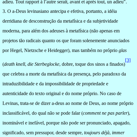
adieu.
Tout rapport à l’autre serait, avant et après tout, un adieu".
3. O a-Deus levinasiano antecipa e efetiva, portanto, a idéia
derridiana de desconstrução da metafísica e da subjetividade
moderna, para além dos adeuses à metafísica (não apenas em
projetos tão radicais quanto os que foram solenemente anunciados
por Hegel, Nietzsche e Heidegger), mas também no próprio
glas
[3]
(
death
knell
,
die Sterbeglocke
,
dobre, toque dos sinos a finados)
que celebra
a morte da metafísica da presença, pelo paradoxo da
intraduzibilidade e da impossibilidade de propriedade e
autenticidade do texto original e do nome próprio. No caso de
Levinas, trata-se de dizer a-deus ao nome de Deus, ao nome próprio
inclassificável, do qual não se pode falar (
comment ne pas parler
),
inominável e inefável, porque não pode ser pronunciado, apagado,
significado, sem pressupor, desde sempre,
toujours déjà
,
immer