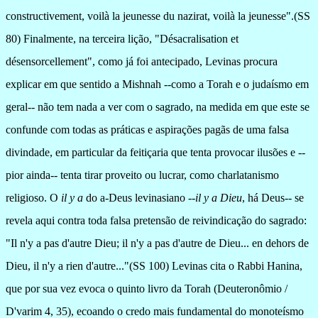
constructivement, voilà la jeunesse du nazirat, voilà la jeunesse".(SS
80) Finalmente, na terceira lição, "Désacralisation et
désensorcellement", como já foi antecipado, Levinas procura
explicar em que sentido a Mishnah --como a Torah e o judaísmo em
geral-- não tem nada a ver com o sagrado, na medida em que este se
confunde com todas as práticas e aspirações pagãs de uma falsa
divindade, em particular da feitiçaria que tenta provocar ilusões e --
pior ainda-- tenta tirar proveito ou lucrar, como charlatanismo
religioso. O
il y a
do a-Deus levinasiano --
il y a Dieu
, há Deus-- se
revela aqui contra toda falsa pretensão de reivindicação do sagrado:
"Il n'y a pas d'autre Dieu; il n'y a pas d'autre de Dieu... en dehors de
Dieu, il n'y a rien d'autre..."(SS 100) Levinas cita o Rabbi Hanina,
que por sua vez evoca o quinto livro da Torah (Deuteronômio /
D'varim 4, 35), ecoando o credo mais fundamental do monoteísmo