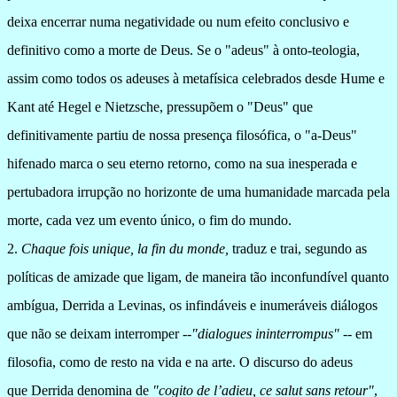
deixa encerrar numa negatividade ou num efeito conclusivo e
definitivo como a morte de Deus. Se o "adeus" à onto-teologia,
assim como todos os adeuses à metafísica celebrados desde Hume e
Kant até Hegel e Nietzsche, pressupõem o "Deus" que
definitivamente partiu de nossa presença filosófica, o "a-Deus"
hifenado marca o seu eterno retorno, como na sua inesperada e
pertubadora irrupção no horizonte de uma humanidade marcada pela
morte, cada vez um evento único, o fim do mundo.
2.
Chaque fois unique, la fin du
monde
,
traduz e trai, segundo as
políticas de amizade que ligam, de maneira tão
inconfundível quanto
ambígua,
Derrida a Levinas, os infindáveis e inumeráveis diálogos
que não se deixam interromper --
"
dialogues ininterrompus
"
-- em
filosofia, como de resto na vida e na arte.
O discurso do adeus
que Derrida denomina de
"
cogito de l’adieu, ce salut sans retour
"
,