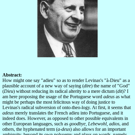
Abstract:
How might one say "adieu" so as to render Levinas's "à-Dieu" as a
plausible account of a new way of saying (
dire
) the name of "God"
(
Dieu
) without reducing its radical alterity to a mere dictum (
dit
)? I
am here proposing the usage of the Portuguese word
adeus
as what
might be perhaps the most felicitous way of doing justice to
Levinas's radical subversion of onto-theo-logy. At first, it seems that
adeus
merely translates the French adieu into Portuguese, and it
indeed does. However, as opposed to other possible equivalents in
other European languages, such as
goodbye, Lebewohl, adios
, and
others, the hyphenated term (
a-deus
) also allows for an important
ambiguity, beyond its own polysemy and plays on words, namely,