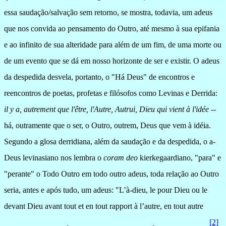
essa saudação/salvação sem retorno, se mostra, todavia, um adeus
que nos convida ao pensamento do Outro, até mesmo à sua epifania
e ao infinito de sua alteridade para além de um fim, de uma morte ou
de um evento que se dá em nosso horizonte de ser e existir. O adeus
da despedida desvela, portanto, o "Há Deus" de encontros e
reencontros de poetas, profetas e filósofos como Levinas e Derrida:
il y a, autrement que l'être, l'Autre, Autrui, Dieu qui vient à l'idée
--
há, outramente que o ser, o Outro, outrem, Deus que vem à idéia.
Segundo a glosa derridiana, além da saudação e da despedida,
o a-
Deus levinasiano nos lembra o
coram deo
kierkegaardiano, "para" e
"perante" o Todo Outro em todo outro adeus, toda relação ao Outro
seria, antes e após tudo, um adeus: "L’à-dieu, le pour Dieu ou le
devant Dieu avant tout et en tout rapport à l’autre, en tout autre
[2]