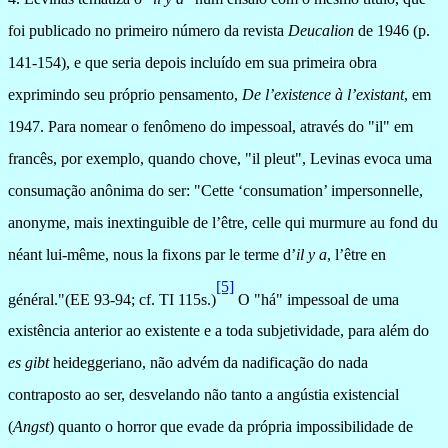
foi publicado no primeiro número da revista
Deucalion
de 1946 (p.
141-154), e que seria depois incluído em sua primeira obra
exprimindo seu próprio pensamento,
De l’existence à l’existant
, em
1947. Para nomear o fenômeno do impessoal, através do "il" em
francês, por exemplo, quando chove, "il pleut", Levinas evoca uma
consumação anônima do ser: "Cette ‘consumation’ impersonnelle,
anonyme, mais inextinguible de l’être, celle qui murmure au fond du
néant lui-même, nous la fixons par le terme d’
il y a
,
l’être en
[5]
général."(EE 93-94; cf. TI 115s.)
O "há" impessoal de uma
existência anterior ao existente e a toda subjetividade, para além do
es gibt
heideggeriano, não advém da nadificação do nada
contraposto ao ser, desvelando não tanto a angústia existencial
(
Angst
) quanto o horror que evade da própria impossibilidade de