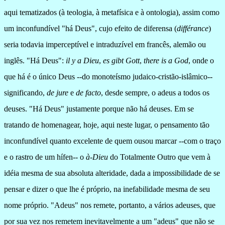
aqui tematizados (à teologia, à metafísica e à ontologia), assim como
um inconfundível "há Deus", cujo efeito de diferensa
(
différance
)
seria todavia imperceptível e intraduzível em francês, alemão ou
inglês. "Há Deus":
il y a Dieu
,
es gibt Gott
,
there is a God
, onde o
que há é o único Deus --do monoteísmo judaico-cristão-islâmico--
significando,
de jure
e
de facto
, desde sempre, o adeus a todos os
deuses. "Há Deus" justamente porque não há deuses. Em se
tratando de homenagear, hoje, aqui neste lugar, o pensamento tão
inconfundível quanto excelente de quem ousou marcar --com o traço
e o rastro de um hífen-- o
à-Dieu
do Totalmente Outro que vem à
idéia mesma de sua absoluta alteridade, dada a impossibilidade de se
pensar e dizer o que lhe é próprio, na inefabilidade mesma de seu
nome próprio. "Adeus" nos remete, portanto, a vários adeuses, que
por sua vez nos remetem inevitavelmente a um "adeus" que não se