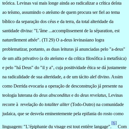
teórica. Levinas vai mais longe ainda ao radicalizar a crítica deísta
ao teísmo, assumindo o ateísmo de quem procura ser fiel ao tema
bíblico da separação dos céus e da terra, da total alteridade da
santidade divina: "L’âme ...accomplissement de la séparation, est
naturellement athée". (TI 29) O a-deus levinasiano logra
problematizar, portanto, as duas leituras já anunciadas pelo "a-deus"
de um alfa privativo (a do ateísmo e da crítica filosófica à metafísica)
e pelo "há Deus" do "il y a", cuja positividade ética se dá justamente
na radicalidade de sua alteridade, a de um tácito alef divino. Assim
como Derrida evocaria a operação de desconstrução já presente na
teologia luterana do
deus absconditus
e do
deus revelatus
, Levinas
recorre à
revelação do
totaliter aliter
(Todo-Outro) na comunidade
judaica, que se desvela eminentemente pela epifania do rosto como
[6]
linguagem: "L’épiphanie du visage est tout entière langage".
Com