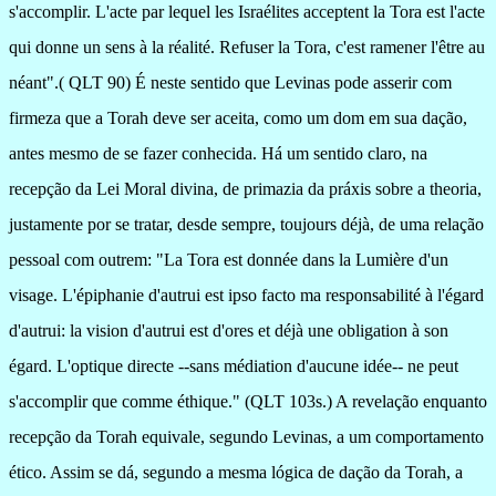
s'accomplir. L'acte par lequel les Israélites acceptent
la Tora
est l'acte
qui donne un sens à la réalité. Refuser
la Tora
, c'est ramener l'être au
néant".( QLT 90) É neste sentido que Levinas pode asserir com
firmeza que a Torah deve ser aceita, como um dom em sua dação,
antes mesmo de se fazer conhecida. Há um sentido claro, na
recepção da Lei Moral divina, de primazia da práxis sobre a theoria,
justamente por se tratar, desde sempre, toujours déjà, de uma relação
pessoal com outrem: "
La Tora
est donnée dans
la Lumière
d'un
visage. L'épiphanie d'autrui est ipso facto ma responsabilité à l'égard
d'autrui: la vision d'autrui est d'ores et déjà une obligation à son
égard. L'optique directe --sans médiation d'aucune idée-- ne peut
s'accomplir que comme éthique." (QLT 103s.) A revelação enquanto
recepção da Torah equivale, segundo Levinas, a um comportamento
ético. Assim se dá, segundo a mesma lógica de dação da Torah, a