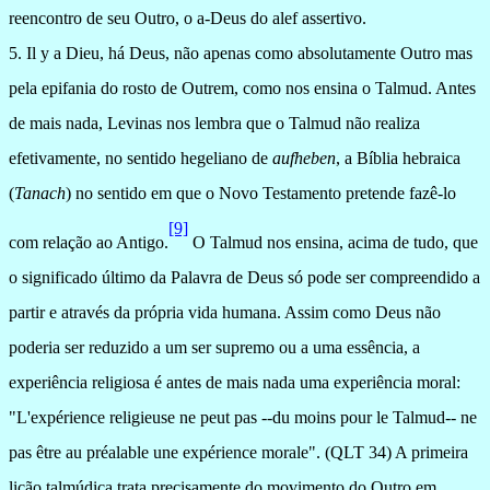
reencontro de seu Outro, o a-Deus do alef assertivo.
5.
Il y a Dieu, há Deus, não apenas como absolutamente Outro mas
pela epifania do rosto de Outrem, como nos ensina o Talmud.
Antes
de mais nada, Levinas nos lembra que o Talmud não realiza
efetivamente, no sentido hegeliano de
aufheben
, a Bíblia hebraica
(
Tanach
) no sentido em que o Novo Testamento pretende fazê-lo
[9]
com relação ao Antigo.
O Talmud nos ensina, acima de tudo, que
o significado último da Palavra de Deus só pode ser compreendido a
partir e através da própria vida humana.
Assim como Deus não
poderia ser reduzido a um ser supremo ou a uma essência, a
experiência religiosa é antes de mais nada uma experiência moral:
"L'expérience religieuse ne peut pas --du moins pour le Talmud-- ne
pas être au préalable une expérience morale". (QLT 34) A primeira
lição talmúdica trata precisamente do movimento do Outro em