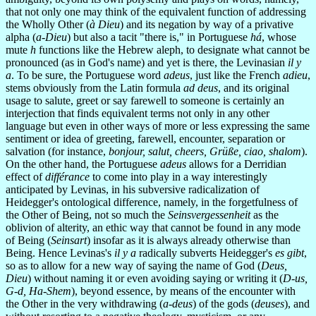
that not only one may think of the equivalent function of addressing
the Wholly Other (
à Dieu
) and its negation by way of a privative
alpha (
a-Dieu
) but also a tacit "there is," in Portuguese
há
, whose
mute
h
functions like the Hebrew aleph, to designate what cannot be
pronounced (as in God's name) and yet is there, the Levinasian
il y
a
. To be sure, the Portuguese word
adeus
, just like the French
adieu
,
stems obviously from the Latin formula
ad deus
, and its original
usage to salute, greet or say farewell to someone is certainly an
interjection that finds equivalent terms not only in any other
language but even in other ways of more or less expressing the same
sentiment or idea of greeting, farewell, encounter, separation or
salvation (for instance,
bonjour, salut, cheers, Grüße, ciao, shalom
).
On the other hand, the Portuguese
adeus
allows for a Derridian
effect of
différance
to come into play in a way interestingly
anticipated by Levinas, in his subversive radicalization of
Heidegger's ontological difference, namely, in the forgetfulness of
the Other of Being, not so much the
Seinsvergessenheit
as the
oblivion of alterity, an ethic way that cannot be found in any mode
of Being (
Seinsart
) insofar as it is always already otherwise than
Being. Hence Levinas's
il y a
radically subverts Heidegger's
es gibt
,
so as to allow for a new way of saying the name of God (
Deus,
Dieu
) without naming it or even avoiding saying or writing it (
D-us,
G-d, Ha-Shem
), beyond essence, by means of the encounter with
the Other in the very withdrawing (
a-deus
) of the gods (
deuses
), and