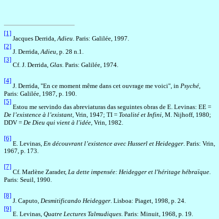
[1]
Jacques Derrida,
Adieu
. Paris: Galilée, 1997.
[2]
J. Derrida,
Adieu
, p. 28 n.1.
[3]
Cf. J. Derrida,
Glas
. Paris: Galilée, 1974.
[4]
J. Derrida,
"En ce moment même dans cet ouvrage me voici", in
Psyché
,
Paris: Galilée, 1987, p. 190.
[5]
Estou me servindo das abreviaturas das seguintes obras de E. Levinas: EE =
De l’existence à l’existant
, Vrin, 1947; TI =
Totalité et Infini
,
M. Nijhoff, 1980;
DDV =
De Dieu qui vient à l'idée
, Vrin, 1982.
[6]
E. Levinas,
En découvrant l’existence avec Husserl et Heidegger
. Paris: Vrin,
1967, p. 173.
[7]
Cf. Marlène Zarader,
La dette impensée: Heidegger et l'héritage hébraïque
.
Paris: Seuil, 1990.
[8]
J. Caputo,
Desmitificando Heidegger
. Lisboa: Piaget, 1998, p. 24.
[9]
E. Levinas,
Quatre Lectures Talmudiques
. Paris: Minuit, 1968, p. 19.