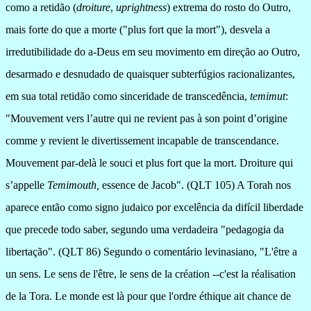
como a retidão (
droiture
,
uprightness
) extrema do rosto do Outro,
mais forte do que a morte ("plus fort que la mort"), desvela a
irredutibilidade do a-Deus em seu movimento em direção ao Outro,
desarmado e desnudado de quaisquer subterfúgios racionalizantes,
em sua total retidão como sinceridade de transcedência,
temimut
:
"
Mouvement vers l’autre qui ne revient pas à son point d’origine
comme y revient le divertissement incapable de transcendance.
Mouvement par-delà le souci et plus fort que la mort. Droiture qui
s’appelle
Temimouth
,
essence de Jacob". (QLT 105) A Torah nos
aparece então como signo judaico por excelência da difícil liberdade
que precede todo saber, segundo uma verdadeira "pedagogia da
libertação". (QLT 86) Segundo o comentário levinasiano, "L'être a
un sens. Le sens de l'être, le sens de la création --c'est la réalisation
de
la Tora.
Le
monde est là pour que l'ordre éthique ait chance de