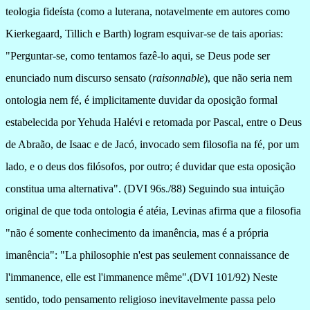
teologia fideísta (como a luterana, notavelmente em autores como
Kierkegaard, Tillich e Barth) logram esquivar-se de tais aporias:
"Perguntar-se, como tentamos fazê-lo aqui, se Deus pode ser
enunciado num discurso sensato (
raisonnable
), que não seria nem
ontologia nem fé, é implicitamente duvidar da oposição formal
estabelecida por Yehuda Halévi e retomada por Pascal, entre o Deus
de Abraão, de Isaac e de Jacó, invocado sem filosofia na fé, por um
lado, e o deus dos filósofos, por outro; é duvidar que esta oposição
constitua uma alternativa". (DVI 96s./88) Seguindo sua intuição
original de que toda ontologia é atéia, Levinas afirma que a filosofia
"não é somente conhecimento da imanência, mas é a própria
imanência": "La philosophie n'est pas seulement connaissance de
l'immanence, elle est l'immanence même".(DVI 101/92) Neste
sentido, todo pensamento religioso inevitavelmente passa pelo