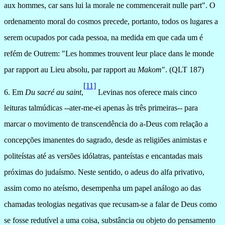
aux hommes, car sans lui la morale ne commencerait nulle part".
O
ordenamento moral do cosmos precede, portanto, todos os lugares a
serem ocupados por cada pessoa, na medida em que cada um é
refém de Outrem: "Les hommes trouvent leur place dans le monde
par rapport au Lieu absolu, par rapport au
Makom
". (QLT 187)
[11]
6. Em
Du sacré au saint
,
Levinas nos oferece mais cinco
leituras talmúdicas --ater-me-ei apenas às três primeiras-- para
marcar o movimento de transcendência do a-Deus com relação a
concepções imanentes do sagrado, desde as religiões animistas e
politeístas até as versões idólatras, panteístas e encantadas mais
próximas do judaísmo. Neste sentido, o adeus do alfa privativo,
assim como no ateísmo, desempenha um papel análogo ao das
chamadas teologias negativas que recusam-se a falar de Deus como
se fosse redutível a uma coisa, substância ou objeto do pensamento