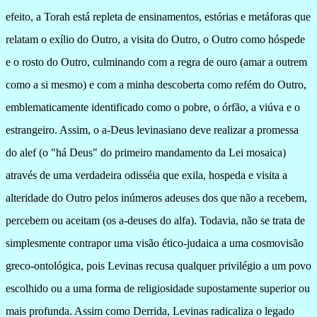
efeito, a Torah está repleta de ensinamentos, estórias e metáforas que
relatam o exílio do Outro, a visita do Outro, o Outro como hóspede
e o rosto do Outro, culminando com a regra de ouro (amar a outrem
como a si mesmo) e com a minha descoberta como refém do Outro,
emblematicamente identificado como o pobre, o órfão, a viúva e o
estrangeiro. Assim, o a-Deus levinasiano deve realizar a promessa
do alef (o "há Deus" do primeiro mandamento da Lei mosaica)
através de uma verdadeira odisséia que exila, hospeda e visita a
alteridade do Outro pelos inúmeros adeuses dos que não a recebem,
percebem ou aceitam (os a-deuses do alfa). Todavia, não se trata de
simplesmente contrapor uma visão ético-judaica a uma cosmovisão
greco-ontológica, pois Levinas recusa qualquer privilégio a um povo
escolhido ou a uma forma de religiosidade supostamente superior ou
mais profunda. Assim como Derrida, Levinas radicaliza o legado