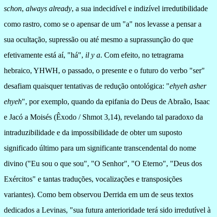
schon
,
always already
, a sua indecidível e indizível irredutibilidade
como rastro, como se o apensar de um "a" nos levasse a pensar a
sua ocultação, supressão ou até mesmo a suprassunção do que
efetivamente está aí, "há",
il y a
. Com efeito, no tetragrama
hebraico, YHWH, o passado, o presente e o futuro do verbo "ser"
desafiam quaisquer tentativas de redução ontológica: "
ehyeh asher
ehyeh
", por exemplo, quando da epifania do Deus de Abraão, Isaac
e Jacó a Moisés (Êxodo / Shmot 3,14), revelando tal paradoxo da
intraduzibilidade e da impossibilidade de obter um suposto
significado último para um significante transcendental do nome
divino ("Eu sou o que sou", "O Senhor", "O Eterno", "Deus dos
Exércitos" e tantas traduções, vocalizações e transposições
variantes). Como bem observou Derrida em um de seus textos
dedicados a Levinas, "
sua futura anterioridade terá sido irredutível à