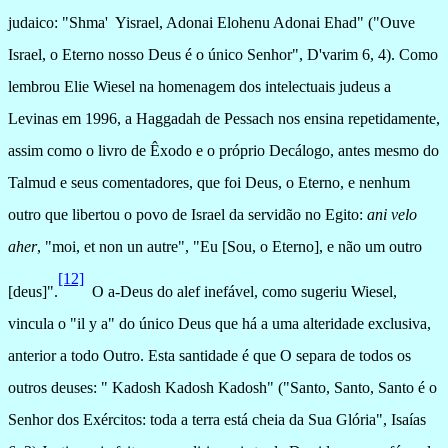
judaico: "Shma'
Yisrael, Adonai Elohenu Adonai Ehad" ("Ouve
Israel, o Eterno nosso Deus é o único Senhor", D'varim 6, 4). Como
lembrou Elie Wiesel na homenagem dos intelectuais judeus a
Levinas em 1996, a Haggadah de Pessach nos ensina repetidamente,
assim como o livro de Êxodo e o próprio Decálogo, antes mesmo do
Talmud e seus comentadores, que foi Deus, o Eterno, e nenhum
outro que libertou o povo de Israel da servidão no Egito:
ani velo
aher
, "moi, et non un autre", "Eu [Sou, o Eterno], e não um outro
[12]
[deus]".
O a-Deus do alef inefável, como sugeriu Wiesel,
vincula o "il y a" do único Deus que há a uma alteridade exclusiva,
anterior a todo Outro. Esta santidade é que O separa de todos os
outros deuses: " Kadosh Kadosh Kadosh" ("Santo, Santo, Santo é o
Senhor dos Exércitos: toda a terra está cheia da Sua Glória", Isaías