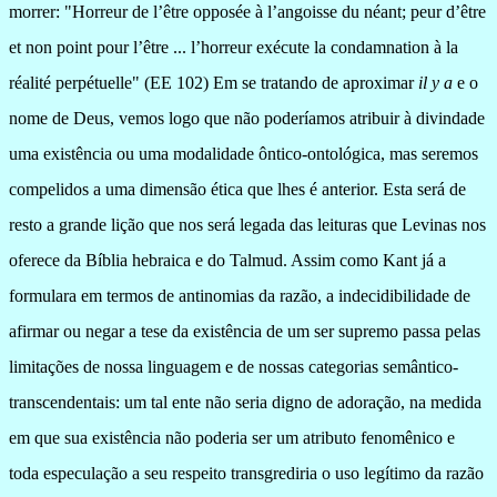
morrer: "Horreur de l’être opposée à l’angoisse du néant; peur d’être
et non point pour l’être ... l’horreur exécute la condamnation à la
réalité perpétuelle" (EE 102) Em se tratando de aproximar
il y a
e o
nome de Deus, vemos logo que não poderíamos atribuir à divindade
uma existência ou uma modalidade ôntico-ontológica, mas seremos
compelidos a uma dimensão ética que lhes é anterior. Esta será de
resto a grande lição que nos será legada das leituras que Levinas nos
oferece da Bíblia hebraica e do Talmud. Assim como Kant já a
formulara em termos de antinomias da razão, a indecidibilidade de
afirmar ou negar a tese da existência de um ser supremo passa pelas
limitações de nossa linguagem e de nossas categorias semântico-
transcendentais: um tal ente não seria digno de adoração, na medida
em que sua existência não poderia ser um atributo fenomênico e
toda especulação a seu respeito transgrediria o uso legítimo da razão