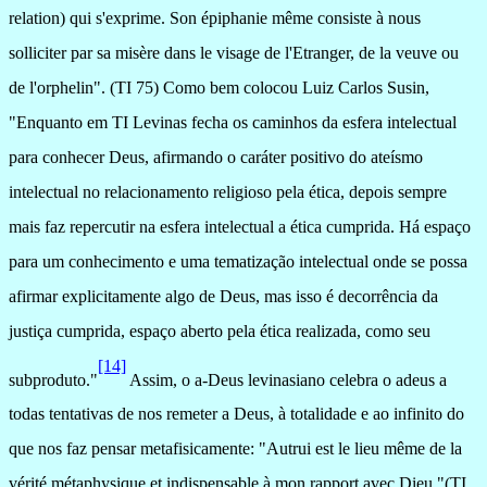
relation) qui s'exprime. Son épiphanie même consiste à nous
solliciter par sa misère dans le visage de l'Etranger, de la veuve ou
de l'orphelin". (TI 75)
Como bem colocou Luiz Carlos
Susin,
"Enquanto
em TI Levinas
fecha os caminhos da esfera intelectual
para conhecer Deus, afirmando o caráter positivo do ateísmo
intelectual no relacionamento religioso pela ética, depois sempre
mais faz repercutir na esfera intelectual a ética cumprida. Há espaço
para um conhecimento e uma tematização intelectual onde se possa
afirmar explicitamente algo de Deus, mas isso é decorrência da
justiça cumprida, espaço aberto pela ética realizada, como seu
[14]
subproduto."
Assim, o a-Deus levinasiano celebra o adeus a
todas tentativas de nos remeter a Deus, à totalidade e ao infinito do
que nos faz pensar metafisicamente: "
Autrui est le lieu même de la
vérité métaphysique et indispensable à mon rapport avec Dieu."(TI