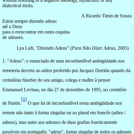
without resorting to a negative theology, mysticism, or any
dialectical tricks.
A Ricardo Timm de Souza
Estou sempre dizendo adeus:
até a Deus
para o reencontrar em outra esquina
de adeuses.
Lya Luft, "
Dizendo Adeus" (
Para Não Dizer Adeus
, 2005)
1. "Adeus": o enunciado de uma inconfundível ambigüidade nos
remeteria decerto ao
adieu
proferido por Jacques Derrida quando da
cerimônia fúnebre do seu amigo, colega e maître à penser
Emmanuel Levinas, no dia
27 de dezembro de 1995, no cemitério
[1]
de Pantin.
O que há de inconfundível nesta ambigüidade nos
remete não tanto à forma singular ou ao plural em francês (adieu /
adieux), mas antes aos adeuses de duas grafias foneticamente
possíveis em português: "adeus", forma singular de todos os adeuses